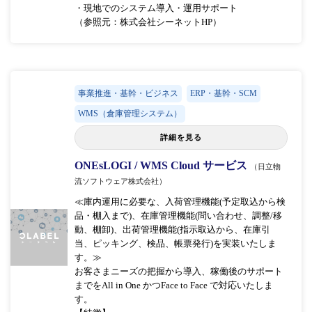
・現地でのシステム導入・運用サポート
（参照元：株式会社シーネットHP）
事業推進・基幹・ビジネス
ERP・基幹・SCM
WMS（倉庫管理システム）
詳細を見る
ONEsLOGI / WMS Cloud サービス
（日立物
流ソフトウェア株式会社）
≪庫内運用に必要な、入荷管理機能(予定取込から検
品・棚入まで)、在庫管理機能(問い合わせ、調整/移
動、棚卸)、出荷管理機能(指示取込から、在庫引
当、ピッキング、検品、帳票発行)を実装いたしま
す。≫
お客さまニーズの把握から導入、稼働後のサポート
までをAll in One かつFace to Face で対応いたしま
す。