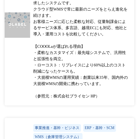
求したシステムです。
クラウド型WMSで常に最新のニーズをとらえ進化を
続けます。
お客様ニーズに応じた柔軟な対応、従量制課金によ
るサービス体系、多言語、越境ECにも対応、他社と
導入・運用コストを比較してください。
【COOOLaが選ばれる理由】
・柔軟なカスタマイズ：最先端システムで、汎用性
と拡張性を両立。
・ローコスト：リプレイスにより60%以上のコスト
削減になったケースも。
・大規模WMSの運用実績：創業以来35年、国内外の
大規模WMSの開発に携わっています。
（参照元：株式会社ブライセン HP）
事業推進・基幹・ビジネス
ERP・基幹・SCM
WMS（倉庫管理システム）