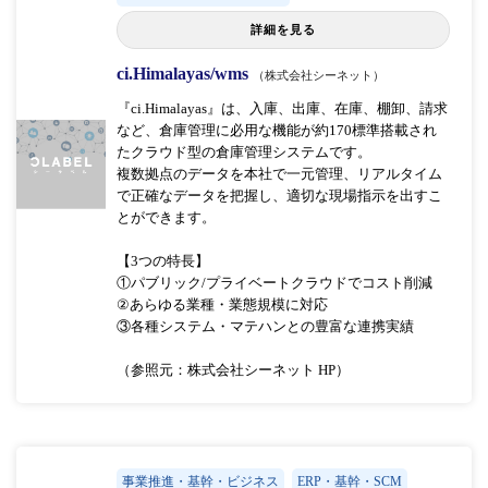
詳細を見る
ci.Himalayas/wms
（株式会社シーネット）
『ci.Himalayas』は、入庫、出庫、在庫、棚卸、請求
など、倉庫管理に必用な機能が約170標準搭載され
たクラウド型の倉庫管理システムです。
複数拠点のデータを本社で一元管理、リアルタイム
で正確なデータを把握し、適切な現場指示を出すこ
とができます。
【3つの特長】
①パブリック/プライベートクラウドでコスト削減
②あらゆる業種・業態規模に対応
③各種システム・マテハンとの豊富な連携実績
（参照元：株式会社シーネット HP）
事業推進・基幹・ビジネス
ERP・基幹・SCM