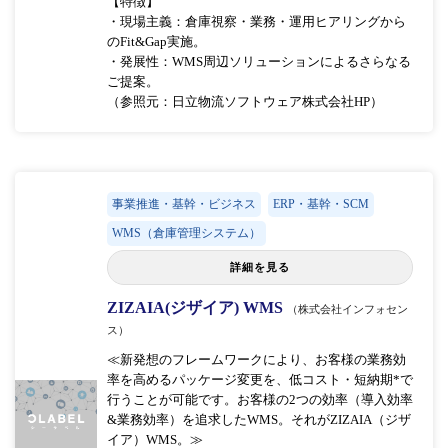
【特徴】
・現場主義：倉庫視察・業務・運用ヒアリングから
のFit&Gap実施。
・発展性：WMS周辺ソリューションによるさらなる
ご提案。
（参照元：日立物流ソフトウェア株式会社HP）
事業推進・基幹・ビジネス
ERP・基幹・SCM
WMS（倉庫管理システム）
詳細を見る
ZIZAIA(ジザイア) WMS
（株式会社インフォセン
ス）
≪新発想のフレームワークにより、お客様の業務効
率を高めるパッケージ変更を、低コスト・短納期*で
行うことが可能です。お客様の2つの効率（導入効率
&業務効率）を追求したWMS。それがZIZAIA（ジザ
イア）WMS。≫