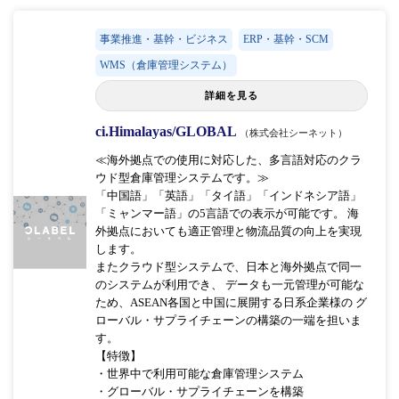
事業推進・基幹・ビジネス
ERP・基幹・SCM
WMS（倉庫管理システム）
詳細を見る
ci.Himalayas/GLOBAL
（株式会社シーネット）
≪海外拠点での使用に対応した、多言語対応のクラ
ウド型倉庫管理システムです。≫
「中国語」「英語」「タイ語」「インドネシア語」
「ミャンマー語」の5言語での表示が可能です。 海
外拠点においても適正管理と物流品質の向上を実現
します。
またクラウド型システムで、日本と海外拠点で同一
のシステムが利用でき、 データも一元管理が可能な
ため、ASEAN各国と中国に展開する日系企業様の グ
ローバル・サプライチェーンの構築の一端を担いま
す。
【特徴】
・世界中で利用可能な倉庫管理システム
・グローバル・サプライチェーンを構築