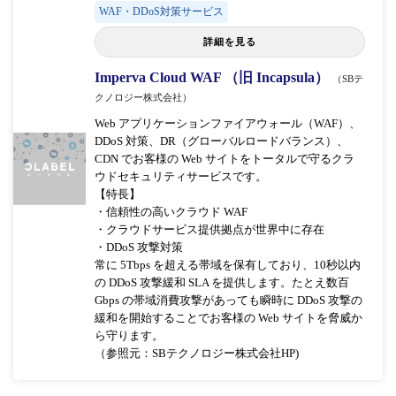
WAF・DDoS対策サービス
詳細を見る
Imperva Cloud WAF （旧 Incapsula）
（SBテ
クノロジー株式会社）
Web アプリケーションファイアウォール（WAF）、
DDoS 対策、DR（グローバルロードバランス）、
CDN でお客様の Web サイトをトータルで守るクラ
ウドセキュリティサービスです。
【特長】
・信頼性の高いクラウド WAF
・クラウドサービス提供拠点が世界中に存在
・DDoS 攻撃対策
常に 5Tbps を超える帯域を保有しており、10秒以内
の DDoS 攻撃緩和 SLA を提供します。たとえ数百
Gbps の帯域消費攻撃があっても瞬時に DDoS 攻撃の
緩和を開始することでお客様の Web サイトを脅威か
ら守ります。
（参照元：SBテクノロジー株式会社HP)