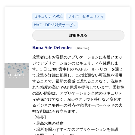
セキュリティ対策
サイバーセキュリティ
WAF・DDoS対策サービス
詳細を見る
Kona Site Defender
（Akamai）
攻撃者にもお客様のアプリケーションにも近いエッ
ジでアプリケーションのセキュリティを確保しま
す。1 日 1,780 億件もの WAF ルールトリガーを通じ
て攻撃を詳細に把握し、この比類ない可視性を活用
することで、最新の脅威に遅れることなく、洗練さ
れた精度の高い WAF 保護を提供しています。柔軟性
の高い防御は、アプリケーション全体のセキュリテ
ィ確保だけでなく、API やクラウド移行など変化す
るビジネス要件への対応や管理オーバーヘッドの大
幅な削減にも役立ちます。
【特長】
・最高水準の精度
・場所を問わずすべてのアプリケーションを保護