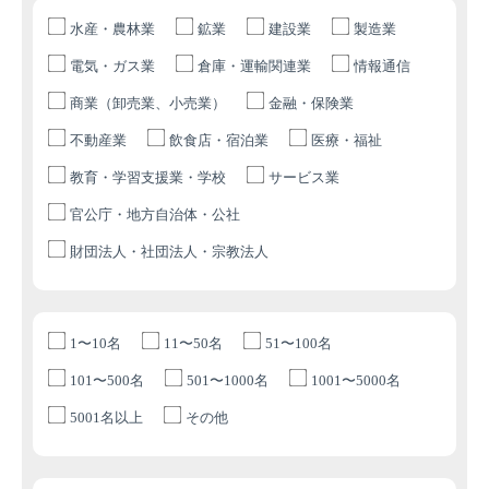
水産・農林業
鉱業
建設業
製造業
電気・ガス業
倉庫・運輸関連業
情報通信
商業（卸売業、小売業）
金融・保険業
不動産業
飲食店・宿泊業
医療・福祉
教育・学習支援業・学校
サービス業
官公庁・地方自治体・公社
財団法人・社団法人・宗教法人
1〜10名
11〜50名
51〜100名
101〜500名
501〜1000名
1001〜5000名
5001名以上
その他