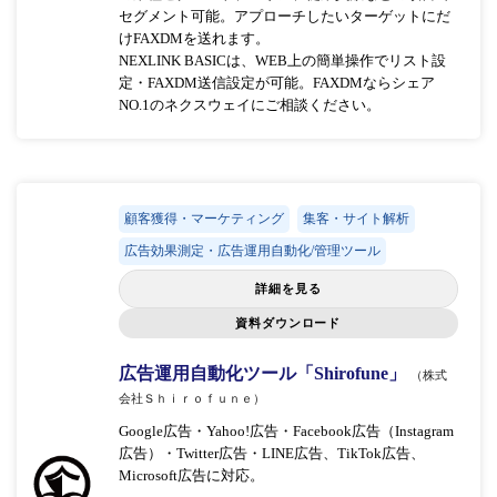
セグメント可能。アプローチしたいターゲットにだ
けFAXDMを送れます。
NEXLINK BASICは、WEB上の簡単操作でリスト設
定・FAXDM送信設定が可能。FAXDMならシェア
NO.1のネクスウェイにご相談ください。
顧客獲得・マーケティング
集客・サイト解析
広告効果測定・広告運用自動化/管理ツール
詳細を見る
資料ダウンロード
広告運用自動化ツール「Shirofune」
（株式
会社Ｓｈｉｒｏｆｕｎｅ）
Google広告・Yahoo!広告・Facebook広告（Instagram
広告）・Twitter広告・LINE広告、TikTok広告、
Microsoft広告に対応。