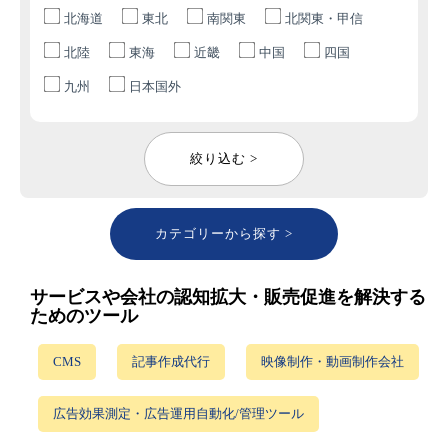
北海道
東北
南関東
北関東・甲信
北陸
東海
近畿
中国
四国
九州
日本国外
絞り込む >
カテゴリーから探す >
サービスや会社の認知拡大・販売促進を解決する
ためのツール
CMS
記事作成代行
映像制作・動画制作会社
広告効果測定・広告運用自動化/管理ツール