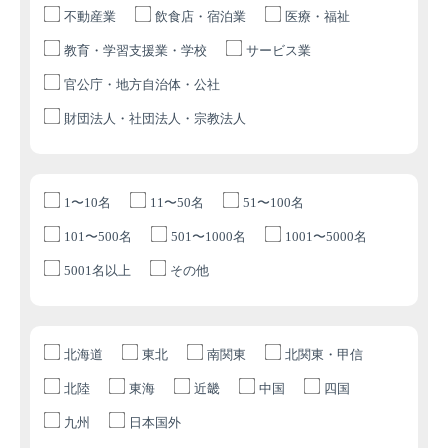
不動産業
飲食店・宿泊業
医療・福祉
教育・学習支援業・学校
サービス業
官公庁・地方自治体・公社
財団法人・社団法人・宗教法人
1〜10名
11〜50名
51〜100名
101〜500名
501〜1000名
1001〜5000名
5001名以上
その他
北海道
東北
南関東
北関東・甲信
北陸
東海
近畿
中国
四国
九州
日本国外