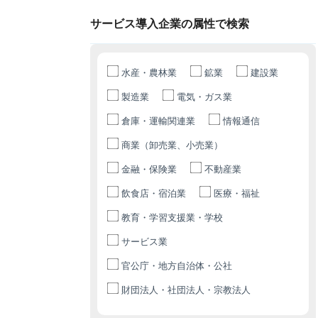
サービス導入企業の属性で検索
水産・農林業
鉱業
建設業
製造業
電気・ガス業
倉庫・運輸関連業
情報通信
商業（卸売業、小売業）
金融・保険業
不動産業
飲食店・宿泊業
医療・福祉
教育・学習支援業・学校
サービス業
官公庁・地方自治体・公社
財団法人・社団法人・宗教法人