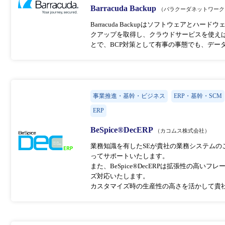
Barracuda Backup
（バラクーダネットワーク
Barracuda Backupはソフトウェアと
クアップを取得し、クラウドサービスを使え
とで、BCP対策として有事の事態でも、デー
事業推進・基幹・ビジネス
ERP・基幹・SCM
ERP
BeSpice®DecERP
（カコムス株式会社）
業務知識を有したSEが貴社の業務システム
ってサポートいたします。
また、BeSpice®DecERPは拡張性の高
ズ対応いたします。
カスタマイズ時の生産性の高さを活かして貴