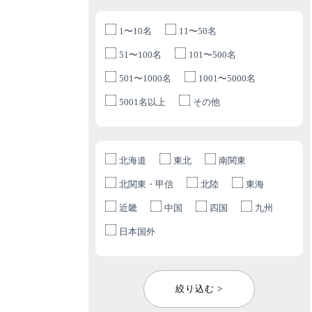
1〜10名
11〜50名
51〜100名
101〜500名
501〜1000名
1001〜5000名
5001名以上
その他
北海道
東北
南関東
北関東・甲信
北陸
東海
近畿
中国
四国
九州
日本国外
絞り込む >