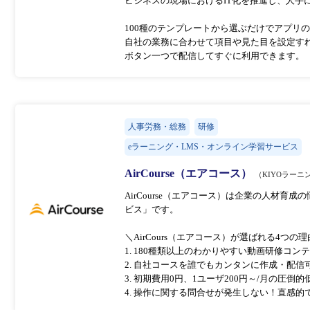
ビジネスの現場におけるIT化を推進し、人手
100種のテンプレートから選ぶだけでアプリ
自社の業務に合わせて項目や見た目を設定す
ボタン一つで配信してすぐに利用できます。
人事労務・総務
研修
eラーニング・LMS・オンライン学習サービス
AirCourse（エアコース）
（KIYOラーニ
AirCourse（エアコース）は企業の人材育
ビス」です。
＼AirCours（エアコース）が選ばれる4つの
1. 180種類以上のわかりやすい動画研修コン
2. 自社コースを誰でもカンタンに作成・配信
3. 初期費用0円、1ユーザ200円～/月の圧倒
4. 操作に関する問合せが発生しない！直感