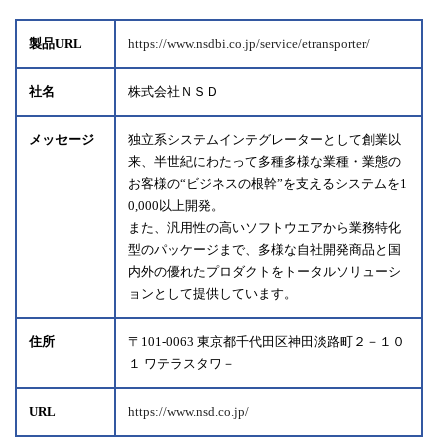
製品URL
https://www.nsdbi.co.jp/service/etransporter/
社名
株式会社ＮＳＤ
メッセージ
独立系システムインテグレーターとして創業以
来、半世紀にわたって多種多様な業種・業態の
お客様の“ビジネスの根幹”を支えるシステムを1
0,000以上開発。
また、汎用性の高いソフトウエアから業務特化
型のパッケージまで、多様な自社開発商品と国
内外の優れたプロダクトをトータルソリューシ
ョンとして提供しています。
住所
〒101-0063 東京都千代田区神田淡路町２－１０
１ ワテラスタワ－
URL
https://www.nsd.co.jp/