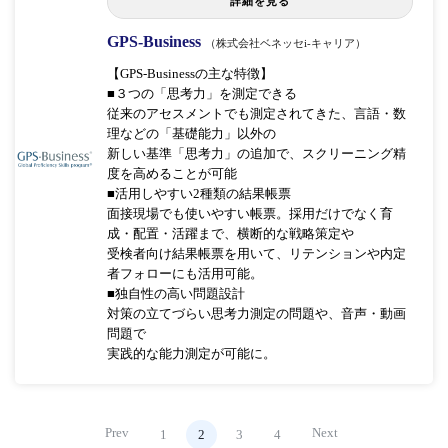
詳細を見る
GPS-Business
（株式会社ベネッセi-キャリア）
【GPS-Businessの主な特徴】
■３つの「思考力」を測定できる
従来のアセスメントでも測定されてきた、言語・数
理などの「基礎能力」以外の
新しい基準「思考力」の追加で、スクリーニング精
度を高めることが可能
■活用しやすい2種類の結果帳票
面接現場でも使いやすい帳票。採用だけでなく育
成・配置・活躍まで、横断的な戦略策定や
受検者向け結果帳票を用いて、リテンションや内定
者フォローにも活用可能。
■独自性の高い問題設計
対策の立てづらい思考力測定の問題や、音声・動画
問題で
実践的な能力測定が可能に。
Prev
Next
1
2
3
4