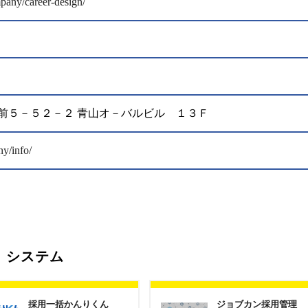
mpany/career-design/
区神宮前５－５２－２ 青山オ－バルビル １３Ｆ
ny/info/
）システム
採用一括かんりくん
ジョブカン採用管理