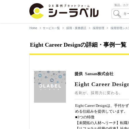
製品、カテ
Home
サービス一覧
採用・業務委託
採用管理
採用管理システ
Eight Career Designの詳細・事例一
提供
Sansan株式会社
Eight Career Desig
名刺が、採用力に変わる。
Eight Career Desi
める仕組みを提供しています。
■3つの特徴
【未開拓の人材へリーチ】転職
【リファラル採用の促進】社内