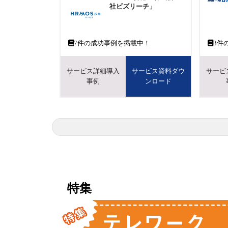
社ビズリーチ」
7
件の成功事例を掲載中！
3
件
サービス詳細導入
サービス資料ダウ
サービ
事例
ンロード
特集