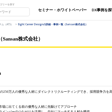
ゴリーを探す
セミナー・ホワイトペーパー
DX事例を
ム（ATS）
Eight Career Designの詳細・事例一覧（Sansan株式会社）
覧（Sansan株式会社）
n
gnは、手付かずの250万人の優秀な人材にダイレクトリクルーティングでき、採用競争力を
市場に出てくる前の優秀な人材に先駆けてアプローチ
のメンバーのつながりを活用し、自社にマッチする人材を獲得