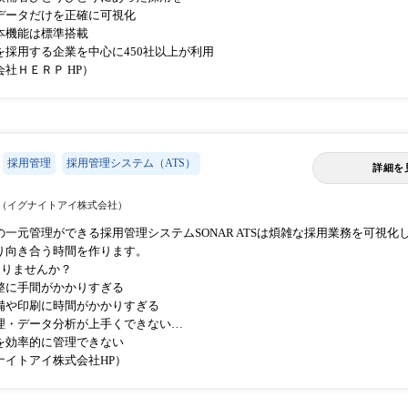
データだけを正確に可視化
本機能は標準搭載
を採用する企業を中心に450社以上が利用
社ＨＥＲＰ HP）
採用管理
採用管理システム（ATS）
詳細を
（イグナイトアイ株式会社）
一元管理ができる採用管理システムSONAR ATSは煩雑な採用業務を可視化
り向き合う時間を作ります。
ありませんか？
整に手間がかかりすぎる
備や印刷に時間がかかりすぎる
理・データ分析が上手くできない…
を効率的に管理できない
ナイトアイ株式会社HP）