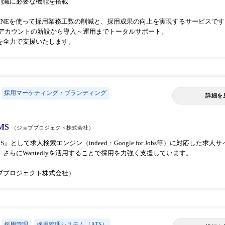
削減に必要な機能を搭載
は、LINEを使って採用業務工数の削減と、採用成果の向上を実現するサービスで
公式アカウントの新設から導入～運用までトータルサポート。
を全力で支援いたします。
採用マーケティング・ブランディング
詳細を
MS
（ジョブプロジェクト株式会社）
』として求人検索エンジン（indeed・Google for Jobs等）に対応した
さらにWantedlyを活用することで採用を力強く支援しています。
ブプロジェクト株式会社）
採用管理
採用管理システム（ATS）