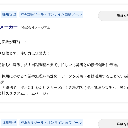
採用管理
Web面接ツール・オンライン面接ツール
詳細を
ーメーカー
（株式会社スタジアム）
も面接が可能に！
内研修まで、使い方は無限大！
る新しい選考手法！日程調整不要で、忙しい応募者との接点創出に最適。
で、採用にかかる作業や処理を高速化！データを分析・有効活用することで、
連携
との連携で、採用活動をよりスムーズに！各種ATS（採用管理システム）等
会社スタジアムホームページ）
採用管理
Web面接ツール・オンライン面接ツール
詳細を