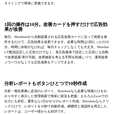
タイミングで簡単に実施できます。
1回の操作は10分。改善カードを押すだけで広告効
果が改善
毎日、Shirofuneから自動提案される広告改善カードに沿って画面を操
作するだけで、広告効果を改善できます。必要な時間は1回たったの10
分。時間に余裕がなければ、毎日チェックしなくても大丈夫。Shirofun
eで配信設定した広告だけでなく、各広告媒体で設定した広告にも自動
で改善提案/実行可能。改善施策を考える手間を削減しつつ、運用改善
ノウハウがなくても広告成果をアップできます。
分析レポートもボタンひとつで10秒作成
分析・報告業務に必須のレポート。Shirofuneなら必要な情報だけをわ
かりやすく表示した管理画面で簡単に状況を把握。もちろんExcelでの
出力にも対応。通常なら1日がかりのレポート作成。Shirofuneならクリ
ックだけで、レポートを10秒で自動作成。網羅性と視認性を両立した
レポートは、ユーザー様からも好評です。