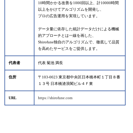
10時間かかる改善を1000回以上、計10000時間
以上をかけてアルゴリズムを開発し、
プロの広告運用を実現しています。
データ量に依存した統計データだけによる機械
的アプローチとは一線を画した、
Shirofune独自のアルゴリズムで、徹底して品質
を高めたサービスをご提供します。
代表者
代表 菊池 満長
住所
〒103-0023 東京都中央区日本橋本町１丁目８番
１３号 日本橋滄浪閣ビル４Ｆ東
URL
https://shirofune.com