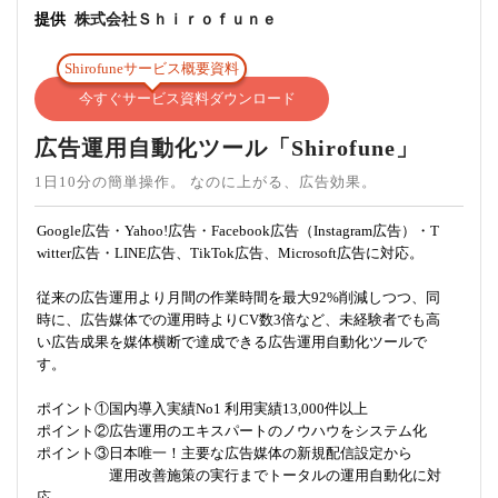
提供
株式会社Ｓｈｉｒｏｆｕｎｅ
Shirofuneサービス概要資料
今すぐサービス資料ダウンロード
広告運用自動化ツール「Shirofune」
1日10分の簡単操作。 なのに上がる、広告効果。
Google広告・Yahoo!広告・Facebook広告（Instagram広告）・T
witter広告・LINE広告、TikTok広告、Microsoft広告に対応。
従来の広告運用より月間の作業時間を最大92%削減しつつ、同
時に、広告媒体での運用時よりCV数3倍など、未経験者でも高
い広告成果を媒体横断で達成できる広告運用自動化ツールで
す。
ポイント①国内導入実績No1 利用実績13,000件以上
ポイント②広告運用のエキスパートのノウハウをシステム化
ポイント③日本唯一！主要な広告媒体の新規配信設定から
運用改善施策の実行までトータルの運用自動化に対
応