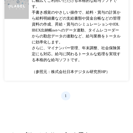
に幅広くご利用いただける本格的な給与ソフトで
す。
手書き感覚のやさしい操作で、給料・賞与の計算か
ら給料明細書などの支給書類や賃金台帳などの管理
資料の作成、昇給・賞与のシミュレーションやJDL
IBEX出納帳netへのデータ連動、タイムレコーダー
からの勤怠データの連動など、給与業務をトータル
に効率化します。
さらに、マイナンバー管理、年末調整、社会保険算
定にも対応。給与に関わるトータルな処理を実現す
る本格的な給与ソフトです。
（参照元：株式会社日本デジタル研究所HP）
1