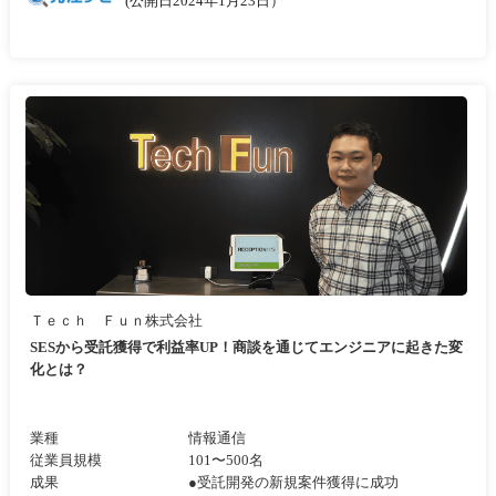
(公開日2024年1月23日）
Ｔｅｃｈ Ｆｕｎ株式会社
SESから受託獲得で利益率UP！商談を通じてエンジニアに起きた変
化とは？
業種
情報通信
従業員規模
101〜500名
成果
●受託開発の新規案件獲得に成功