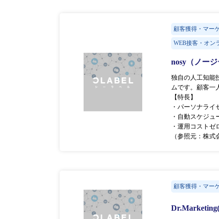
顧客獲得・マー
WEB接客・オン
nosy（ノー
独自の人工知能
ムです。顧客一
【特長】
・パーソナライ
・自動スケジュ
・運用コストゼ
（参照元：株式
顧客獲得・マー
Dr.Marke