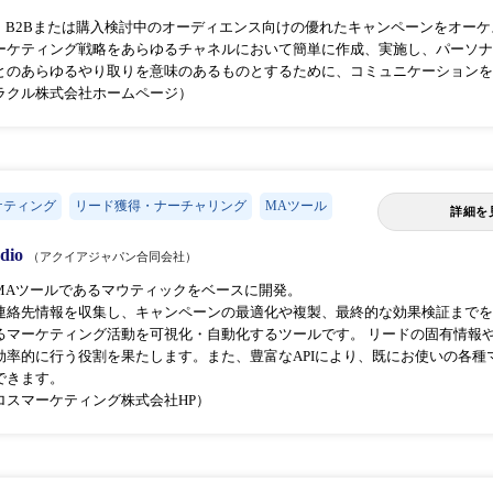
loquaは、B2Bまたは購入検討中のオーディエンス向けの優れたキャンペーンを
ーケティング戦略をあらゆるチャネルにおいて簡単に作成、実施し、パーソナ
とのあらゆるやり取りを意味のあるものとするために、コミュニケーションを
ラクル株式会社ホームページ）
ケティング
リード獲得・ナーチャリング
MAツール
詳細を
udio
（アクイアジャパン合同会社）
MAツールであるマウティックをベースに開発。
連絡先情報を収集し、キャンペーンの最適化や複製、最終的な効果検証までを
るマーケティング活動を可視化・自動化するツールです。 リードの固有情報
効率的に行う役割を果たします。また、豊富なAPIにより、既にお使いの各種
できます。
ロスマーケティング株式会社HP）