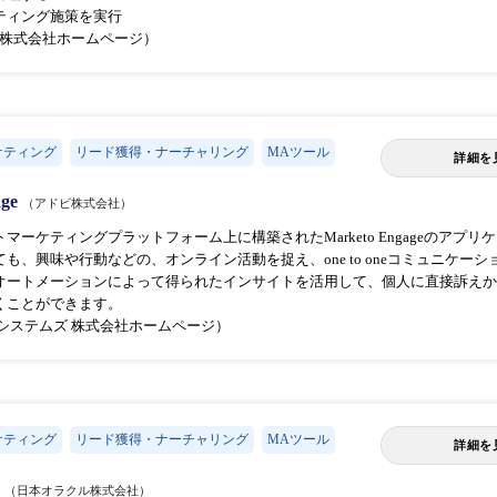
ティング施策を実行
RI株式会社ホームページ）
ケティング
リード獲得・ナーチャリング
MAツール
詳細を
age
（アドビ株式会社）
マーケティングプラットフォーム上に構築されたMarketo Engageのア
も、興味や行動などの、オンライン活動を捉え、one to oneコミュニケー
オートメーションによって得られたインサイトを活用して、個人に直接訴えか
くことができます。
システムズ 株式会社ホームページ）
ケティング
リード獲得・ナーチャリング
MAツール
詳細を
a
（日本オラクル株式会社）