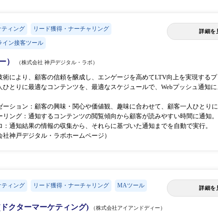
ケティング
リード獲得・ナーチャリング
詳細を
ライン接客ツール
ジー）
（株式会社 神戸デジタル・ラボ）
技術により、顧客の信頼を醸成し、エンゲージを高めてLTV向上を実現するプ
人ひとりに最適なコンテンツを、最適なスケジュールで、Webプッシュ通知
ゼーション：顧客の興味・関心や価値観、趣味に合わせて、顧客一人ひとりに
ーリング：通知するコンテンツの閲覧傾向から顧客が読みやすい時間に通知。
ロ：通知結果の情報の収集から、それらに基づいた通知までを自動で実行。
会社神戸デジタル・ラボホームページ）
ケティング
リード獲得・ナーチャリング
MAツール
詳細を
ting(ドクターマーケティング)
（株式会社アイアンドディー）