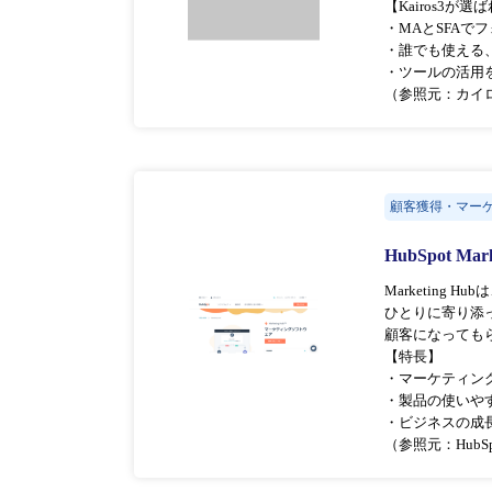
【Kairos3が
・MAとSFAで
・誰でも使える
・ツールの活用
（参照元：カイ
顧客獲得・マー
HubSpot Mar
Marketin
ひとりに寄り添
顧客になっても
【特長】
・マーケティン
・製品の使いや
・ビジネスの成
（参照元：HubS