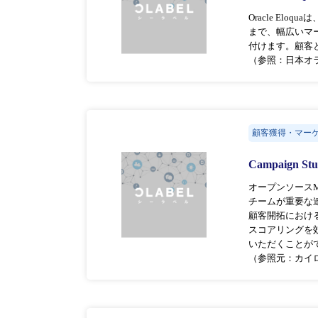
Oracle E
まで、幅広いマ
付けます。顧客
（参照：日本オ
顧客獲得・マー
Campaign St
オープンソース
チームが重要な
顧客開拓におけ
スコアリングを
いただくことが
（参照元：カイ