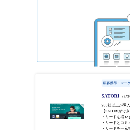
顧客獲得・マー
SATORI
（SA
900社以上が導
【SATORIがで
・リードを増や
・リードとコミ
・リードを一元