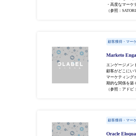
・高度なマーケ
（参照：SATO
顧客獲得・マー
Marketo Eng
エンゲージメント
顧客がどこにいて
マーケティング
期的な関係を築
（参照：アドビ 
顧客獲得・マー
Oracle Eloqu