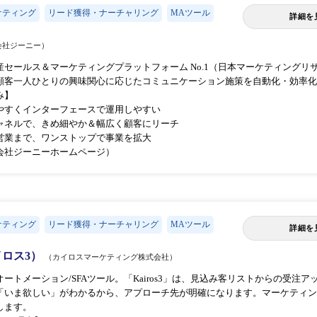
ケティング
リード獲得・ナーチャリング
MAツール
詳細を
会社ジーニー）
産セールス＆マーケティングプラットフォーム No.1（日本マーケティング
は、顧客一人ひとりの興味関心に応じたコミュニケーション施策を自動化・効率
み】
やすくインターフェースで運用しやすい
ャネルで、きめ細やか＆幅広く顧客にリーチ
営業まで、ワンストップで事業を拡大
会社ジーニーホームページ）
ケティング
リード獲得・ナーチャリング
MAツール
詳細を
カイロス3）
（カイロスマーケティング株式会社）
ートメーション/SFAツール。「Kairos3」は、見込み客リストからの受
「いま欲しい」がわかるから、アプローチ先が明確になります。マーケティン
します。