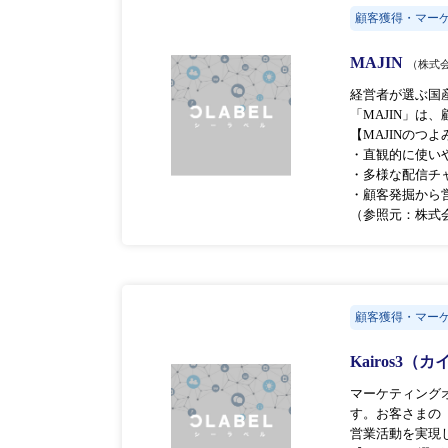
顧客獲得・マー
MAJIN
（株式
経営者が選ぶ国
「MAJIN」
【MAJINのつよ
・直観的に使い
・多様な配信チ
・顧客発掘から
（参照元：株式
顧客獲得・マー
Kairos3（
マーケティングオ
す。お客さまの
営業活動を実現