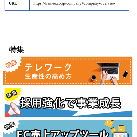
URL
https://hamee.co.jp/company#company-overview
特集