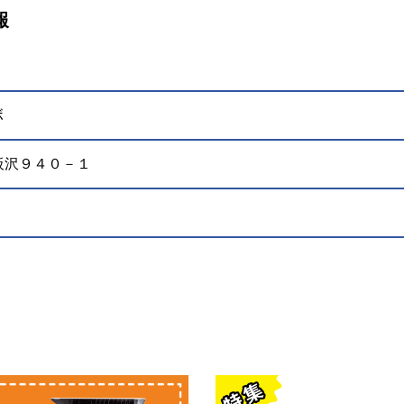
報
ボ
川市板沢９４０－１