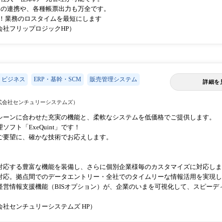
との連携や、各種帳票出力も万全です。
く！業務のロスタイムを最短にします
会社フリップロジックHP）
・ビジネス
ERP・基幹・SCM
販売管理システム
詳細を
式会社センチュリーシステムズ）
シーンに合わせた充実の機能と、柔軟なシステムを低価格でご提供します。
フト「ExeQuint」です！
ご要望に、確かな技術でお応えします。
対応する豊富な機能を装備し、さらに個別企業様毎のカスタマイズに対応しま
対応。拠点間でのデータエントリー・全社でのタイムリーな情報活用を実現し
経営情報支援機能（BISオプション）が、企業のいまを可視化して、スピーデ
社センチュリーシステムズ HP）