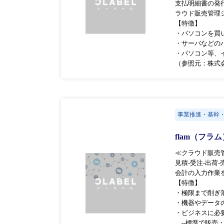
支払明細書の発
ラウド販売管理
【特徴】
・パソコンを買
・サーバなどの
・パソコン等、
（参照元：株式
事業推進・基幹
flam（フラ
≪クラウド販売管
見積-受注-出荷
会計の入力作業
【特徴】
・極限まで削ぎ
・機器やデータ
・ビジネスに必
--標準で販売