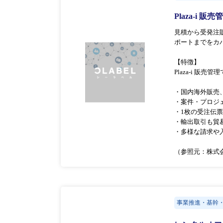
Plaza-i 販
見積から受発注
ポートまでをカ
【特徴】
Plaza-i 販
・国内海外販売
・案件・プロジ
・1枚の受注伝
・輸出取引も貿
・多様な請求や
（参照元：株式会
事業推進・基幹