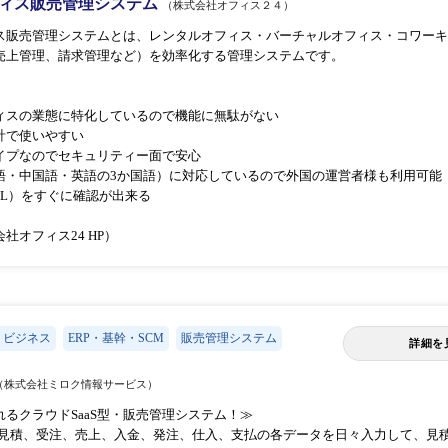
ィス販売管理システム
（株式会社オフィス２４）
ス販売管理システムとは、レンタルオフィス・バーチャルオフィス・コワーキ
売上管理、請求管理など）を効率化する管理システムです。
ィスの業態に特化しているので機能に無駄がない
計で使いやすい
イプなのでセキュリティー面で安心
語・中国語・英語の3か国語）に対応しているので外国の運営者様も利用可能
PL）をすぐに確認が出来る
社オフィス24 HP）
・ビジネス
ERP・基幹・SCM
販売管理システム
詳細を
（株式会社ミロク情報サービス）
るクラウドSaaS型・販売管理システム！≫
、見積、受注、売上、入金、発注、仕入、支払の各データを日々入力して、見