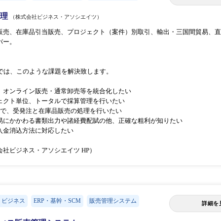
売管理
（株式会社ビジネス・アソシエイツ）
販売、在庫品引当販売、プロジェクト（案件）別取引、輸出・三国間貿易、直
バー。
売管理では、このような課題を解決致します。
、オンライン販売・通常卸売等を統合化したい
ェクト単位、トータルで採算管理を行いたい
票で、受発注と在庫品販売の処理を行いたい
易にかかわる書類出力や諸経費配賦の他、正確な粗利が知りたい
入金消込方法に対応したい
社ビジネス・アソシエイツ HP）
・ビジネス
ERP・基幹・SCM
販売管理システム
詳細を