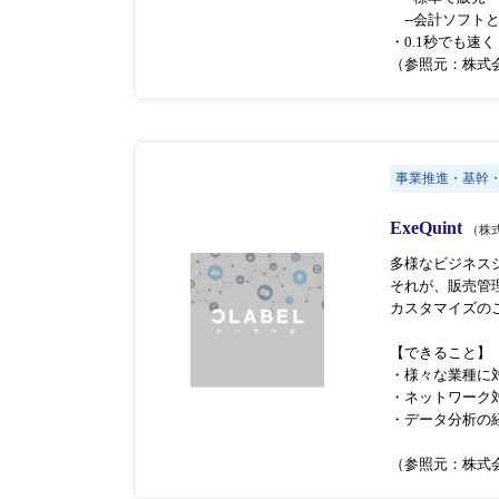
--会計ソフト
・0.1秒でも速
（参照元：株式
事業推進・基幹
ExeQuint
（株
多様なビジネス
それが、販売管理ソ
カスタマイズの
【できること】
・様々な業種に
・ネットワーク
・データ分析の
（参照元：株式会