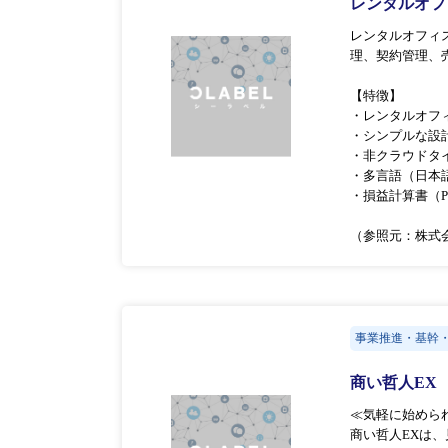
レンタルオフ
レンタルオフィ
理、契約管理、
【特徴】
・レンタルオフ
・シンプルな設
・非クラウドタ
・多言語（日本
・損益計算書（
（参照元：株式会
事業推進・基幹
商い哲人EX
≪気軽に始められ
商い哲人EXは