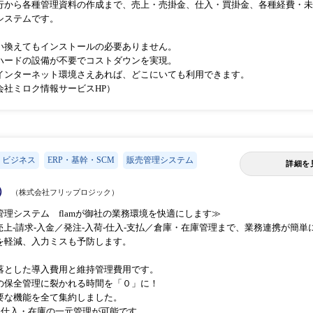
行から各種管理資料の作成まで、売上・売掛金、仕入・買掛金、各種経費・未
システムです。
い換えてもインストールの必要ありません。
ハードの設備が不要でコストダウンを実現。
インターネット環境さえあれば、どこにいても利用できます。
会社ミロク情報サービスHP）
・ビジネス
ERP・基幹・SCM
販売管理システム
詳細を
ム）
（株式会社フリップロジック）
理システム flamが御社の業務環境を快適にします≫
-売上-請求-入金／発注-入荷-仕入-支払／倉庫・在庫管理まで、業務連携が簡
を軽減、入力ミスも予防します。
落とした導入費用と維持管理費用です。
の保全管理に裂かれる時間を「０」に！
要な機能を全て集約しました。
・仕入・在庫の一元管理が可能です。