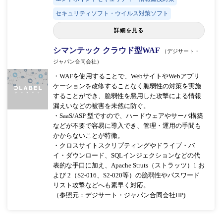
セキュリティソフト・ウイルス対策ソフト
詳細を見る
シマンテック クラウド型WAF
（デジサート・
ジャパン合同会社）
・WAFを使用することで、WebサイトやWebアプリ
ケーションを改修することなく脆弱性の対策を実施
することができ、脆弱性を悪用した攻撃による情報
漏えいなどの被害を未然に防ぐ。
・SaaS/ASP 型ですので、ハードウェアやサーバ構築
などが不要で容易に導入でき、管理・運用の手間も
かからないことが特徴。
・クロスサイトスクリプティングやドライブ・バ
イ・ダウンロード、SQLインジェクションなどの代
表的な手口に加え、Apache Struts（ストラッツ）1 お
よび 2（S2-016、S2-020等）の脆弱性やパスワード
リスト攻撃などへも素早く対応。
（参照元：デジサート・ジャパン合同会社HP)