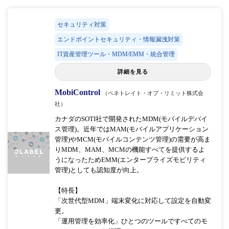
セキュリティ対策
エンドポイントセキュリティ・情報漏洩対策
IT資産管理ツール・MDM/EMM・統合管理
詳細を見る
MobiControl
（ペネトレイト・オブ・リミット株式会
社）
カナダのSOTI社で開発されたMDM(モバイルデバイ
ス管理)。近年ではMAM(モバイルアプリケーション
管理)やMCM(モバイルコンテンツ管理)の需要が高ま
りMDM、MAM、MCMの機能すべてを提供するよ
うになったためEMM(エンタープライズモビリティ
管理)としても認知度が向上。
【特長】
「次世代型MDM」端末変化に対応して設定を自動変
更。
「運用管理を効率化」ひとつのツールですべてのモ