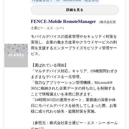
詳細を見る
FENCE-Mobile RemoteManager
（株式会社富
士通ビー・エス・シー）
モバイルデバイスの資産管理やセキュリティ対策を
実現し、企業の働き方改革やクラウドサービスの利
用を支援するエンタープライズモビリティ管理サー
ビス。
【選ばれている理由】
「マルチデバイス対応」キャリア、OS種類問わずさ
まざまなデバイスを一元管理。
「強力なアプリケーション管理機構」Microsoft®
365に格納された企業データの持ち出しを制御する
ことで情報漏えいを未然に防ぎます。
「24時間365日の運用サポート」業務後の深夜や休
日にモバイルデバイスを紛失してしまった際、お客
様に成り代わり紛失・盗難対策を実施。
｛参照元：株式会社富士通ビー・エス・シー ホーム
ページ｝