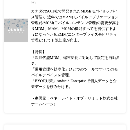
社）
カナダのSOTI社で開発されたMDM(モバイルデバイ
ス管理)。近年ではMAM(モバイルアプリケーション
管理)やMCM(モバイルコンテンツ管理)の需要が高ま
りMDM、MAM、MCMの機能すべてを提供するよ
うになったためEMM(エンタープライズモビリティ
管理)としても認知度が向上。
【特長】
「次世代型MDM」端末変化に対応して設定を自動変
更。
「運用管理を効率化」ひとつのツールですべてのモ
バイルデバイスを管理。
「BYOD対策」Android Enterpriseで個人データと企
業データを棲み分ける。
｛参照元：ペネトレイト・オブ・リミット株式会社
ホームページ｝