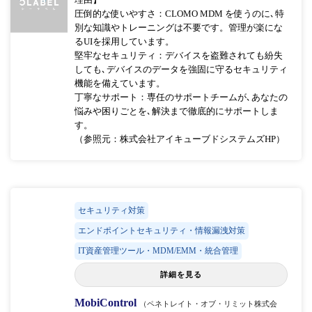
圧倒的な使いやすさ：CLOMO MDM を使うのに､特
別な知識やトレーニングは不要です。管理が楽にな
るUIを採用しています。
堅牢なセキュリティ：デバイスを盗難されても紛失
しても､デバイスのデータを強固に守るセキュリティ
機能を備えています。
丁寧なサポート：専任のサポートチームが､あなたの
悩みや困りごとを､解決まで徹底的にサポートしま
す。
（参照元：株式会社アイキューブドシステムズHP）
セキュリティ対策
エンドポイントセキュリティ・情報漏洩対策
IT資産管理ツール・MDM/EMM・統合管理
詳細を見る
MobiControl
（ペネトレイト・オブ・リミット株式会