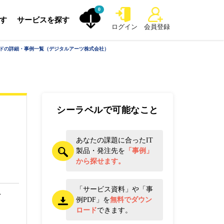
0
探す
サービスを探す
ログイン
会員登録
クラウドの詳細・事例一覧（デジタルアーツ株式会社）
シーラベルで可能なこと
あなたの課題に合ったIT
製品・発注先を
「事例」
から探せます。
「サービス資料」や「事
レ
例PDF」を
無料でダウン
ロード
できます。