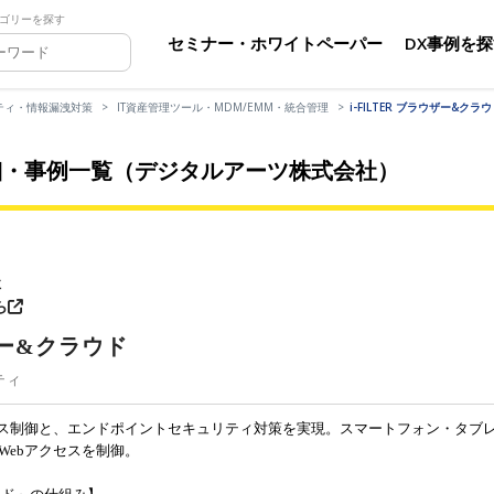
ゴリーを探す
セミナー・ホワイトペーパー
DX事例を
ティ・情報漏洩対策
IT資産管理ツール・MDM/EMM・統合管理
i-FILTER ブラウザー&
の詳細・事例一覧（デジタルアーツ株式会社）
社
ら
ウザー&クラウド
ティ
クセス制御と、エンドポイントセキュリティ対策を実現。スマートフォン・タブ
Webアクセスを制御。