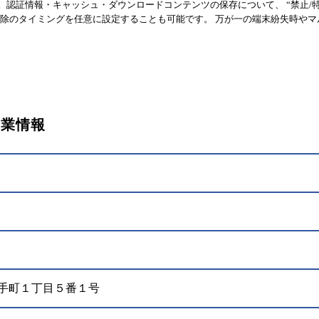
er」。認証情報・キャッシュ・ダウンロードコンテンツの保存について、 “禁止/
削除のタイミングを任意に設定することも可能です。 万が一の端末紛失時やマ
企業情報
区大手町１丁目５番１号