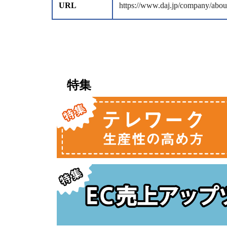
URL
https://www.daj.jp/company/abou
特集