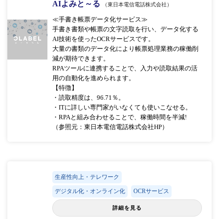
AIよみと～る
（東日本電信電話株式会社）
≪手書き帳票データ化サービス≫
手書き書類や帳票の文字読取を行い、データ化する
AI技術を使ったOCRサービスです。
大量の書類のデータ化により帳票処理業務の稼働削
減が期待できます。
RPAツールに連携することで、入力や読取結果の活
用の自動化を進められます。
【特徴】
・読取精度は、96.71％。
・ITに詳しい専門家がいなくても使いこなせる。
・RPAと組み合わせることで、稼働時間を半減!
（参照元：東日本電信電話株式会社HP）
生産性向上・テレワーク
デジタル化・オンライン化
OCRサービス
詳細を見る