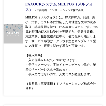
FAXOCRシステム MELFOS（メルフォ
ス）
（三菱電機ＩＴソリューションズ株式会社）
MELFOS（メルフォス）は、FAX特有の、傾斜、縮
小、汚れ、カスレ等に対応した高性能な文字の読み
取り・認識技術を持つ、FAXOCRシステムです。365
日24時間のFAX自動受付を実現でき、受発注業務、
集計業務、報告業務の効率化、省力化を可能としま
す。サービス形態は、クラウド型とオンプレミス型
の２種類で、環境を問わず導入が可能です。
【導入効果】
・入力作業が1/3から1/10になります。
・受信イメージを、直接イメージデータで保存、業
務のペーパーレス化を進めます。
・手入力ではないので、入力ミスが激減します。
｛参照元：三菱電機ＩＴソリューションズ株式会社
ＨＰ｝