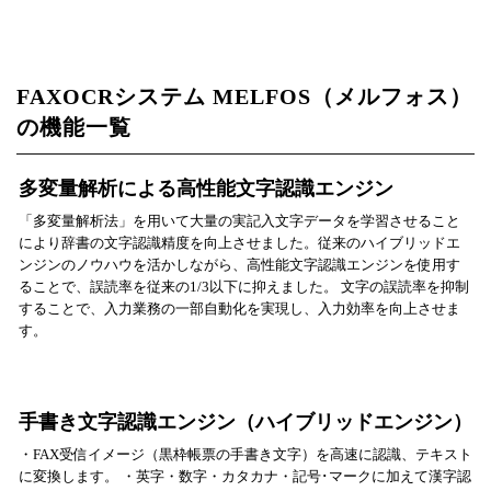
FAXOCRシステム MELFOS（メルフォス）
の機能一覧
多変量解析による高性能文字認識エンジン
「多変量解析法」を用いて大量の実記入文字データを学習させること
により辞書の文字認識精度を向上させました。従来のハイブリッドエ
ンジンのノウハウを活かしながら、高性能文字認識エンジンを使用す
ることで、誤読率を従来の1/3以下に抑えました。 文字の誤読率を抑制
することで、入力業務の一部自動化を実現し、入力効率を向上させま
す。
手書き文字認識エンジン（ハイブリッドエンジン）
・FAX受信イメージ（黒枠帳票の手書き文字）を高速に認識、テキスト
に変換します。 ・英字・数字・カタカナ・記号･マークに加えて漢字認