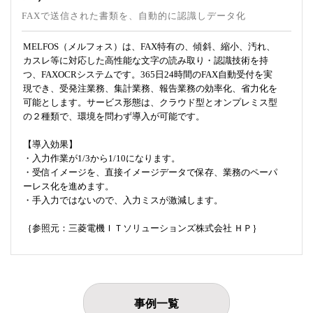
FAXで送信された書類を、自動的に認識しデータ化
MELFOS（メルフォス）は、FAX特有の、傾斜、縮小、汚れ、
カスレ等に対応した高性能な文字の読み取り・認識技術を持
つ、FAXOCRシステムです。365日24時間のFAX自動受付を実
現でき、受発注業務、集計業務、報告業務の効率化、省力化を
可能とします。サービス形態は、クラウド型とオンプレミス型
の２種類で、環境を問わず導入が可能です。
【導入効果】
・入力作業が1/3から1/10になります。
・受信イメージを、直接イメージデータで保存、業務のペーパ
ーレス化を進めます。
・手入力ではないので、入力ミスが激減します。
｛参照元：三菱電機ＩＴソリューションズ株式会社 ＨＰ｝
事例一覧