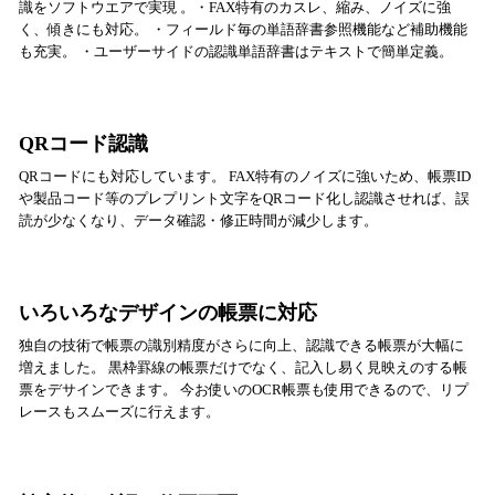
識をソフトウエアで実現 。・FAX特有のカスレ、縮み、ノイズに強
く、傾きにも対応。 ・フィールド毎の単語辞書参照機能など補助機能
も充実。 ・ユーザーサイドの認識単語辞書はテキストで簡単定義。
QRコード認識
QRコードにも対応しています。 FAX特有のノイズに強いため、帳票ID
や製品コード等のプレプリント文字をQRコード化し認識させれば、誤
読が少なくなり、データ確認・修正時間が減少します。
いろいろなデザインの帳票に対応
独自の技術で帳票の識別精度がさらに向上、認識できる帳票が大幅に
増えました。 黒枠罫線の帳票だけでなく、記入し易く見映えのする帳
票をデサインできます。 今お使いのOCR帳票も使用できるので、リプ
レースもスムーズに行えます。