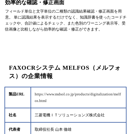
効率的な確認・修正画面
フィールド単位と文字単位の二種類の認識結果確認・修正画面を用
意。 単に認識結果を表示するだけでなく、知識辞書を使ったコードチ
ェックや、合計値によるチェック、また色別のワーニング表示等、受
信画像と比較しながら効率的な確認・修正ができます。
FAXOCRシステム MELFOS（メルフォ
ス）の企業情報
製品URL
https://www.mdsol.co.jp/products/digitalization/melf
os.html
社名
三菱電機ＩＴソリューションズ株式会社
代表者
取締役社長 山本 徹雄