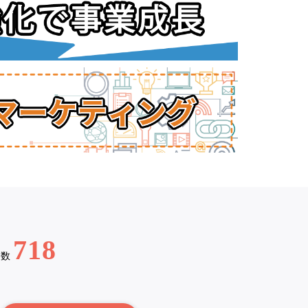
718
例数