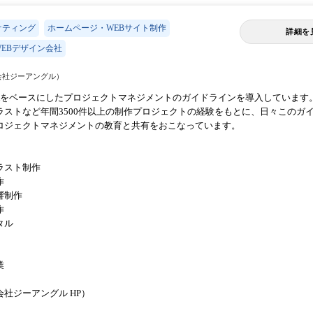
ケティング
ホームページ・WEBサイト制作
詳細を
EBデザイン会社
会社ジーアングル）
OKをベースにしたプロジェクトマネジメントのガイドラインを導⼊しています
ラストなど年間3500件以上の制作プロジェクトの経験をもとに、⽇々このガ
ロジェクトマネジメントの教育と共有をおこなっています。
ラスト制作
作
響制作
作
タル
業
社ジーアングル HP）