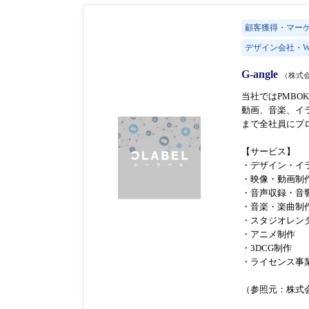
顧客獲得・マー
デザイン会社・W
G-angle
（株式
当社ではPMB
動画、⾳楽、イ
まで全社員にプ
【サービス】
・デザイン・イ
・映像・動画制
・音声収録・音
・音楽・楽曲制
・スタジオレン
・アニメ制作
・3DCG制作
・ライセンス事
（参照元：株式会