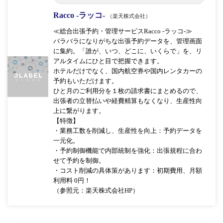
Racco -ラッコ-
（楽天株式会社）
≪総合出張予約・管理サービスRacco -ラッコ-≫
バラバラになりがちな出張予約データを、管理画面
に集約。「誰が、いつ、どこに、いくらで」を、リ
アルタイムにひと目で把握できます。
ホテルだけでなく、国内航空券や国内レンタカーの
予約もいただけます。
ひと月のご利用分を１枚の請求書にまとめるので、
出張者の立替払いや経費精算もなくなり、生産性向
上に繋がります。
【特徴】
・業務工数を削減し、生産性を向上：予約データを
一元化。
・予約制御機能で内部統制を強化：出張規程に合わ
せて予約を制御。
・コスト削減の具体策があります：初期費用、月額
利用料 0円！
（参照元：楽天株式会社HP）