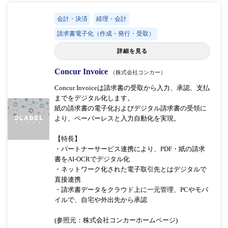
会計・決済
経理・会計
請求書電子化（作成・発行・受取）
詳細を見る
Concur Invoice
（株式会社コンカー）
Concur Invoiceは請求書の受取から入力、承認、支払
までをデジタル化します。
紙の請求書の電子化およびデジタル請求書の受領に
より、ペーパーレスと入力自動化を実現。
【特長】
・パートナーサービス連携により、PDF・紙の請求
書をAI-OCRでデジタル化
・ネットワーク化された電子取引先とはデジタルで
直接連携
・請求書データをクラウド上に一元管理、PCやモバ
イルで、自宅や外出先から承認
(参照元：株式会社コンカーホームページ)