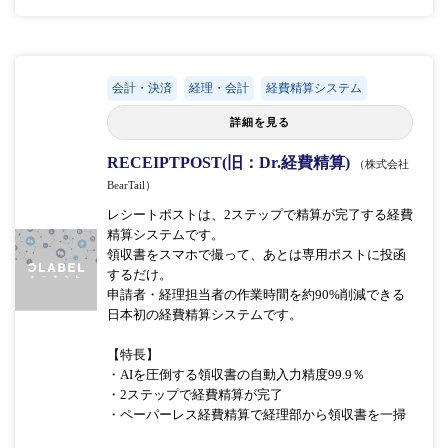
会計・決済
経理・会計
経費精算システム
詳細を見る
RECEIPTPOST(旧：Dr.経費精算)
（株式会社
BearTail）
レシートポストは、2ステップで精算が完了する経費
精算システムです。
領収書をスマホで撮って、あとは専用ポストに投函
するだけ。
申請者・経理担当者の作業時間を約90%削減できる
日本初の経費精算システムです。
【特長】
・AIを圧倒する領収書の自動入力精度99.9％
・2ステップで経費精算が完了
・ペーパーレス経費精算で経理部から領収書を一掃