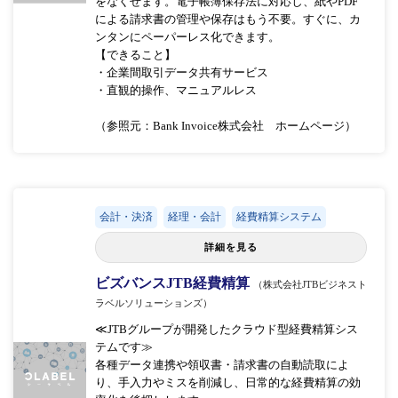
をなくせます。電子帳簿保存法に対応し、紙やPDF
による請求書の管理や保存はもう不要。すぐに、カ
ンタンにペーパーレス化できます。
【できること】
・企業間取引データ共有サービス
・直観的操作、マニュアルレス
（参照元：Bank Invoice株式会社 ホームページ）
会計・決済
経理・会計
経費精算システム
詳細を見る
ビズバンスJTB経費精算
（株式会社JTBビジネスト
ラベルソリューションズ）
≪JTBグループが開発したクラウド型経費精算シス
テムです≫
各種データ連携や領収書・請求書の自動読取によ
り、手入力やミスを削減し、日常的な経費精算の効