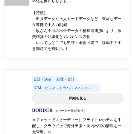
率化を後押しします。
【特徴】
・出張データや法人カードデータなど、豊富なデー
タ連携で手入力削減
・改ざん不可の出張データの精算書連携により、旅
費精算の効率化とガバナンス強化
・いつでもどこでも申請・承認可能で、移動中のす
き間時間を有効活用
会計・決済
経理・会計
BTM（ビジネストラベルマネジメント）
詳細を見る
BORDER
（ボーダー株式会社）
≪チャットでスピーディーにフライトやホテルを手
配し、クラウド上で海外出張・国内出張の情報を一
元管理。≫