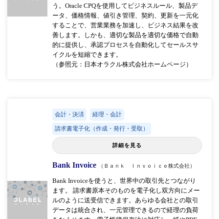
う。Oracle CPQを使用してビジネスルール、製品デ
ータ、価格情報、値引き管理、契約、更新を一元化
することで、営業業務を加速し、ビジネス結果を改
善します。しかも、適切な製品を適切な価格で自動
的に提供し、承認プロセスを自動化してセールスサ
イクルを短縮できます。
（参照元：日本オラクル株式会社ホームページ）
会計・決済
経理・会計
請求書電子化（作成・発行・受取）
詳細を見る
Bank Invoice
（Ｂａｎｋ Ｉｎｖｏｉｃｅ株式会社）
Bank Invoiceを使うと、世界中の取引先とつながり
ます。 請求書原本そのものを電子化し双方向にメー
ルのように送受信できます。あらゆる会社との取引
データは統合され、一元管理できるので経理の負荷