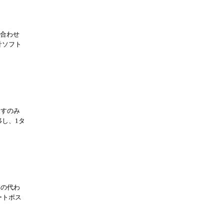
に合わせ
計ソフト
出すのみ
し、1タ
本の代わ
ートポス