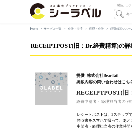
製品、カテ
Home
サービス一覧
会計・決済
経理・会計
経費精算システ
RECEIPTPOST(旧：Dr.経費精算)の
提供
株式会社BearTail
掲載内容の問い合わせはこち
RECEIPTPOST(
経費申請者・経理担当者の 作
レシートポストは、2ステップ
領収書をスマホで撮って、あと
申請者・経理担当者の作業時間