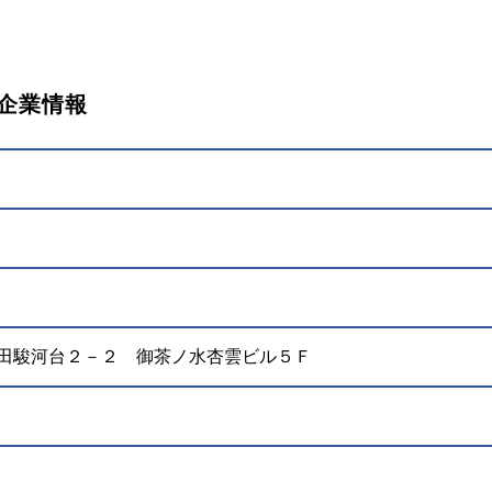
)の企業情報
田区神田駿河台２－２ 御茶ノ水杏雲ビル５Ｆ