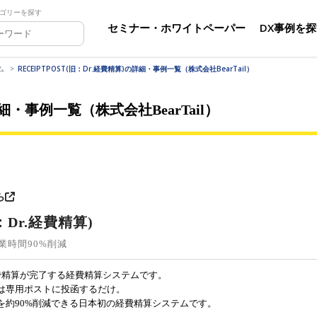
ゴリーを探す
セミナー・ホワイトペーパー
DX事例を
ム
RECEIPTPOST(旧：Dr.経費精算)の詳細・事例一覧（株式会社BearTail）
詳細・事例一覧（株式会社BearTail）
ら
旧：Dr.経費精算)
業時間90%削減
で精算が完了する経費精算システムです。
は専用ポストに投函するだけ。
を約90%削減できる日本初の経費精算システムです。