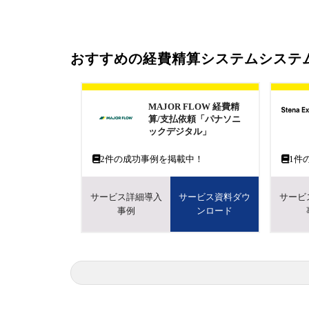
おすすめの経費精算システムシステ
MAJOR FLOW 経費精
算/支払依頼「パナソニ
ックデジタル」
2
件の成功事例を掲載中！
1
件
サービス詳細導入
サービス資料ダウ
サービ
事例
ンロード