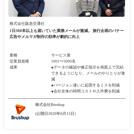
株式会社阪急交通社
1日300本以上も届いていた業務メールが激減。 旅行企画のバナー
広告やメルマガ制作の効率が劇的に向上
業種
サービス業
従業員規模
1001〜5000名
成果
●データの確認や修正指示を画面上で完結
できるようになり、メールのやりとりが激
減
●バージョン違いに起因するミスを削減
●会社全体の時間コストや人件費を削減
株式会社Brushup
(公開日2020年6月15日）