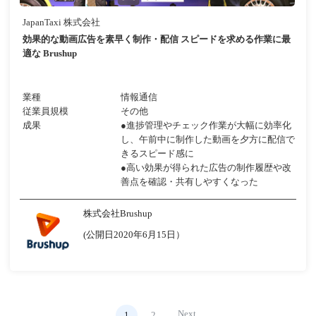
JapanTaxi 株式会社
効果的な動画広告を素早く制作・配信 スピードを求める作業に最
適な Brushup
業種
情報通信
従業員規模
その他
成果
●進捗管理やチェック作業が大幅に効率化
し、午前中に制作した動画を夕方に配信で
きるスピード感に
●高い効果が得られた広告の制作履歴や改
善点を確認・共有しやすくなった
株式会社Brushup
(公開日2020年6月15日）
Next
1
2