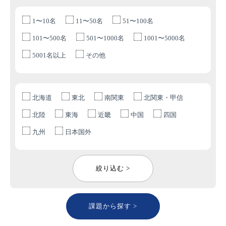
1〜10名
11〜50名
51〜100名
101〜500名
501〜1000名
1001〜5000名
5001名以上
その他
北海道
東北
南関東
北関東・甲信
北陸
東海
近畿
中国
四国
九州
日本国外
絞り込む >
課題から探す >