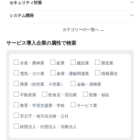
セキュリティ対策
システム開発
カテゴリーの一覧へ →
サービス導入企業の属性で検索
水産・農林業
鉱業
建設業
製造業
電気・ガス業
倉庫・運輸関連業
情報通信
商業（卸売業、小売業）
金融・保険業
不動産業
飲食店・宿泊業
医療・福祉
教育・学習支援業・学校
サービス業
官公庁・地方自治体・公社
財団法人・社団法人・宗教法人