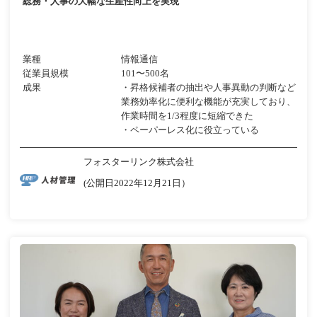
総務・人事の大幅な生産性向上を実現
業種
情報通信
従業員規模
101〜500名
成果
・昇格候補者の抽出や人事異動の判断など
業務効率化に便利な機能が充実しており、
作業時間を1/3程度に短縮できた
・ペーパーレス化に役立っている
フォスターリンク株式会社
(公開日2022年12月21日）