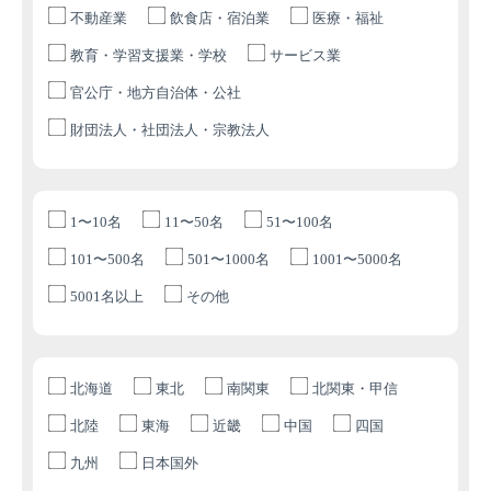
不動産業
飲食店・宿泊業
医療・福祉
教育・学習支援業・学校
サービス業
官公庁・地方自治体・公社
財団法人・社団法人・宗教法人
1〜10名
11〜50名
51〜100名
101〜500名
501〜1000名
1001〜5000名
5001名以上
その他
北海道
東北
南関東
北関東・甲信
北陸
東海
近畿
中国
四国
九州
日本国外