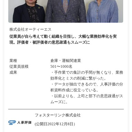
株式会社オーティーエス
従業員が自ら考えて動く組織を目指し、大幅な業務効率化を実
現。評価者・被評価者の意思疎通もスムーズに
業種
倉庫・運輸関連業
従業員規模
501〜1000名
成果
・手作業での集計の手間が無くなり、業務
効率化とミスの削減に繋がった。
・データが抽出できるので、人事評価の分
析資料作成に役立っている。
・以前よりも、上司と部下の意思疎通がス
ムーズに。
フォスターリンク株式会社
(公開日2022年12月8日）