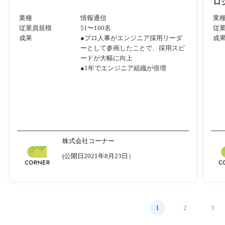
ロ
業種
情報通信
業
従業員規模
51〜100名
従
成果
●プロ人事がエンジニア採用リーダ
成
ーとして参画したことで、採用スピ
ードが大幅に向上
●1年でエンジニア組織が倍増
株式会社コーナー
(公開日2021年8月23日）
1
2
3