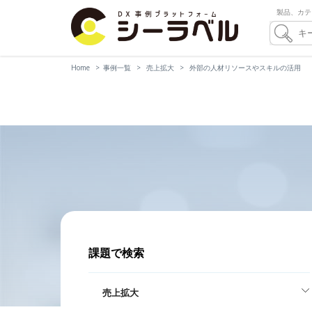
製品、カテ
Home
事例一覧
売上拡大
外部の人材リソースやスキルの活用
課題で検索
売上拡大