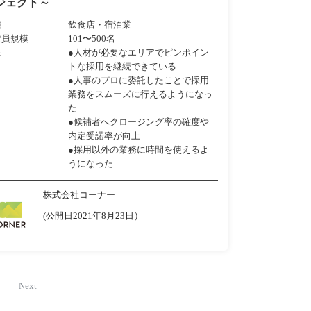
ジェクト～
種
飲食店・宿泊業
業員規模
101〜500名
果
●人材が必要なエリアでピンポイン
トな採用を継続できている
●人事のプロに委託したことで採用
業務をスムーズに行えるようになっ
た
●候補者へクロージング率の確度や
内定受諾率が向上
●採用以外の業務に時間を使えるよ
うになった
株式会社コーナー
(公開日2021年8月23日）
Next