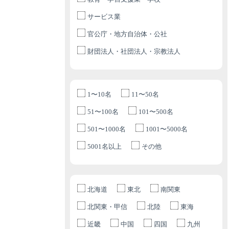
サービス業
官公庁・地方自治体・公社
財団法人・社団法人・宗教法人
1〜10名
11〜50名
51〜100名
101〜500名
501〜1000名
1001〜5000名
5001名以上
その他
北海道
東北
南関東
北関東・甲信
北陸
東海
近畿
中国
四国
九州