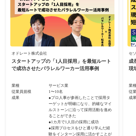
オドレート株式会社
セ
スタートアップの「1人目採用」を最短ルート
成
で成功させたパラレルワーカー活用事例
現
業種
サービス業
業
従業員規模
1〜10名
従
成果
●プロ人事が参画したことで採用タ
成
ーゲットが明確になり、的確なマイ
ルストーンに沿って採用活動を進め
ることができた
●1カ月で1人目の採用に成功
●採用プロセスをひと通り学んだ経
験をインターン採用に活かすことが