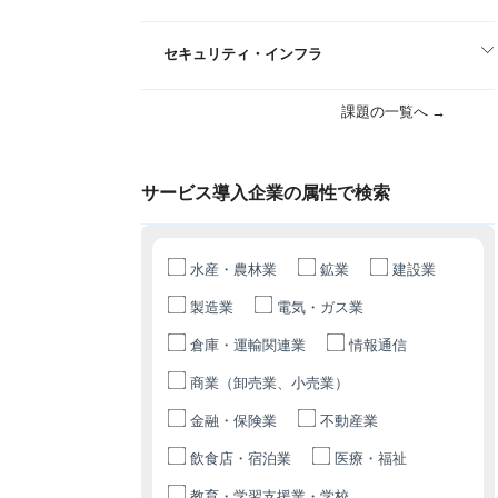
セキュリティ・インフラ
課題の一覧へ →
サービス導入企業の属性で検索
水産・農林業
鉱業
建設業
製造業
電気・ガス業
倉庫・運輸関連業
情報通信
商業（卸売業、小売業）
金融・保険業
不動産業
飲食店・宿泊業
医療・福祉
教育・学習支援業・学校