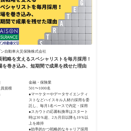
ゾン自動車火災保険株式会社
長戦略を支えるスペシャリストを毎月採用！
場を巻き込み、短期間で成果を残せた理由
種
金融・保険業
業員規模
501〜1000名
果
●マーケターやデータサイエンティ
ストなどハイスキル人材の採用を委
託し、毎月1名ペースで内定・採用
●スカウトの応募転換率はスタート
時は30％超、2カ月目以降も19％以
上を維持
●効率的かつ戦略的なキャリア採用