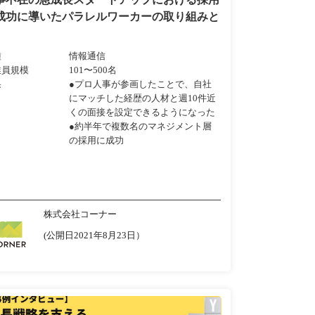
成功に導いたパラレルワーカーの取り組みと
種
情報通信
業員規模
101〜500名
果
●プロ人事が参画したことで、自社
にマッチした経歴の人材と週10件近
くの面接を設定できるようになった
●約半年で複数名のマネジメント層
の採用に成功
株式会社コーナー
(公開日2021年8月23日）