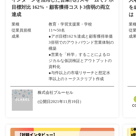
目標対比 162%・顧客獲得コスト3倍弱の両立
を
達成
は
業種
教育・学習支援業・学校
業
従業員規模
11〜50名
従
成果
●アポ目標162％達成と顧客獲得単価
成
3倍弱でのアウトバウンド営業体制の
構築
●営業を「科学」することによるロ
ジカルな仮説検証とアウトプットの
資料化
●与件以上の市場リサーチと想定水
準以上のトークスクリプト作成
株式会社プルーセル
(公開日2021年11月19日）