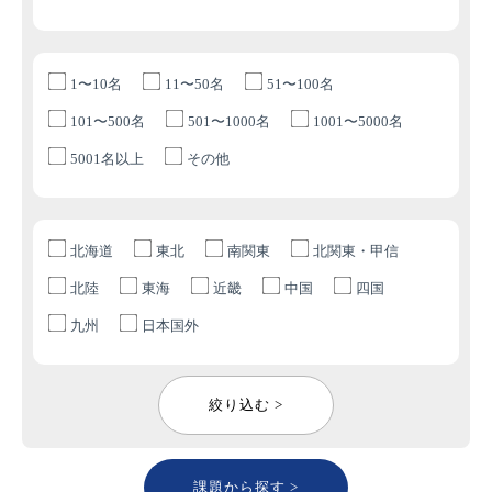
1〜10名
11〜50名
51〜100名
101〜500名
501〜1000名
1001〜5000名
5001名以上
その他
北海道
東北
南関東
北関東・甲信
北陸
東海
近畿
中国
四国
九州
日本国外
絞り込む >
課題から探す >