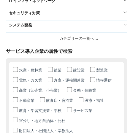
ITインフラ・ネットワーク
セキュリティ対策
システム開発
カテゴリーの一覧へ →
サービス導入企業の属性で検索
水産・農林業
鉱業
建設業
製造業
電気・ガス業
倉庫・運輸関連業
情報通信
商業（卸売業、小売業）
金融・保険業
不動産業
飲食店・宿泊業
医療・福祉
教育・学習支援業・学校
サービス業
官公庁・地方自治体・公社
財団法人・社団法人・宗教法人