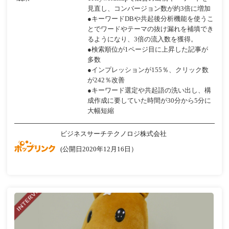
見直し、コンバージョン数が約3倍に増加
●キーワードDBや共起後分析機能を使うこ
とでワードやテーマの抜け漏れを補填でき
るようになり、3倍の流入数を獲得。
●検索順位が1ページ目に上昇した記事が
多数
●インプレッションが155％、クリック数
が242％改善
●キーワード選定や共起語の洗い出し、構
成作成に要していた時間が30分から5分に
大幅短縮
ビジネスサーチテクノロジ株式会社
(公開日2020年12月16日）