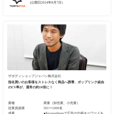
(公開日2024年8月7日）
ザボディショップジャパン株式会社
指名買いのお客様をストレスなく商品へ誘導、ポップリンク経由
のCV率が、通常の約10倍に！
業種
商業（卸売業、小売業）
従業員規模
501〜1000名
成果
●Keywordmapで広告の出稿キーワードを