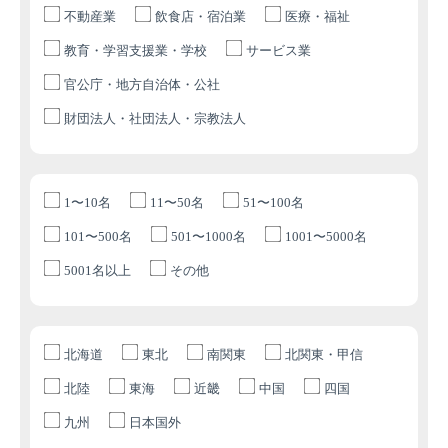
不動産業
飲食店・宿泊業
医療・福祉
教育・学習支援業・学校
サービス業
官公庁・地方自治体・公社
財団法人・社団法人・宗教法人
1〜10名
11〜50名
51〜100名
101〜500名
501〜1000名
1001〜5000名
5001名以上
その他
北海道
東北
南関東
北関東・甲信
北陸
東海
近畿
中国
四国
九州
日本国外