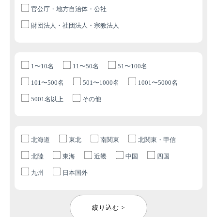
官公庁・地方自治体・公社
財団法人・社団法人・宗教法人
1〜10名
11〜50名
51〜100名
101〜500名
501〜1000名
1001〜5000名
5001名以上
その他
北海道
東北
南関東
北関東・甲信
北陸
東海
近畿
中国
四国
九州
日本国外
絞り込む >