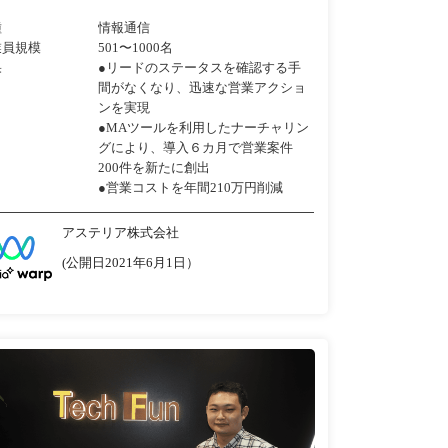
種
情報通信
業員規模
501〜1000名
果
●リードのステータスを確認する手
間がなくなり、迅速な営業アクショ
ンを実現
●MAツールを利用したナーチャリン
グにより、導入６カ月で営業案件
200件を新たに創出
●営業コストを年間210万円削減
アステリア株式会社
(公開日2021年6月1日）