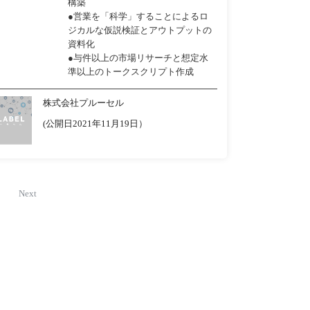
構築
●営業を「科学」することによるロ
ジカルな仮説検証とアウトプットの
資料化
●与件以上の市場リサーチと想定水
準以上のトークスクリプト作成
株式会社プルーセル
(公開日2021年11月19日）
Next