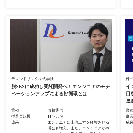
デマンドリンク株式会社
株
脱SESに成功し受託開発へ！エンジニアのモチ
イ
ベーションアップによる好循環とは
目
達
業種
情報通信
業
従業員規模
11〜50名
従
成果
エンジニアに上流工程を経験させる
成
機会も増え、また、エンジニアがや