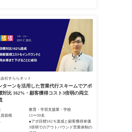
式会社すららネット
ンターンを活用した営業代行スキームでアポ
標対比 162%・顧客獲得コスト3倍弱の両立
成
種
教育・学習支援業・学校
業員規模
11〜50名
果
●アポ目標162％達成と顧客獲得単価
3倍弱でのアウトバウンド営業体制の