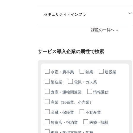
セキュリティ・インフラ
課題の一覧へ →
サービス導入企業の属性で検索
水産・農林業
鉱業
建設業
製造業
電気・ガス業
倉庫・運輸関連業
情報通信
商業（卸売業、小売業）
金融・保険業
不動産業
飲食店・宿泊業
医療・福祉
教育・学習支援業・学校