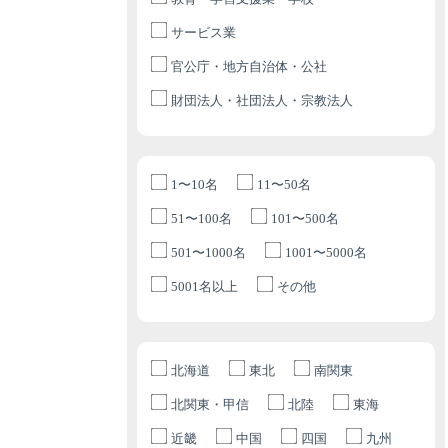
サービス業
官公庁・地方自治体・公社
財団法人・社団法人・宗教法人
1〜10名
11〜50名
51〜100名
101〜500名
501〜1000名
1001〜5000名
5001名以上
その他
北海道
東北
南関東
北関東・甲信
北陸
東海
近畿
中国
四国
九州