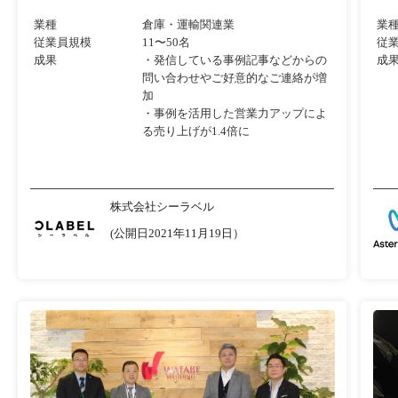
業種
倉庫・運輸関連業
業
従業員規模
11〜50名
従
成果
・発信している事例記事などからの
成
問い合わせやご好意的なご連絡が増
加
・事例を活用した営業力アップによ
る売り上げが1.4倍に
株式会社シーラベル
(公開日2021年11月19日）