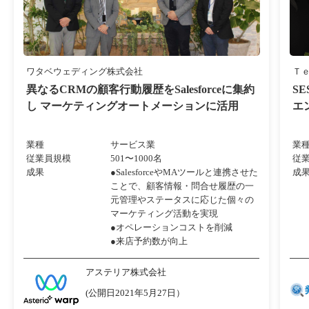
ワタベウェディング株式会社
Ｔ
異なるCRMの顧客行動履歴をSalesforceに集約
S
し マーケティングオートメーションに活用
エ
業種
サービス業
業
従業員規模
501〜1000名
従
成果
●SalesforceやMAツールと連携させた
成
ことで、顧客情報・問合せ履歴の一
元管理やステータスに応じた個々の
マーケティング活動を実現
●オペレーションコストを削減
●来店予約数が向上
アステリア株式会社
(公開日2021年5月27日）