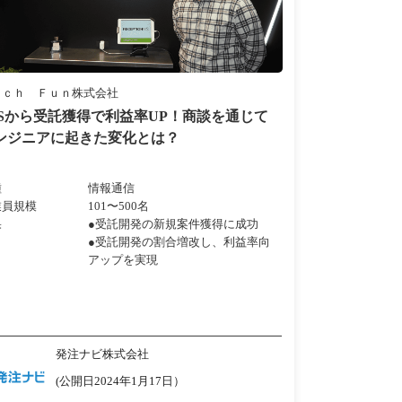
ｅｃｈ Ｆｕｎ株式会社
ESから受託獲得で利益率UP！商談を通じて
ンジニアに起きた変化とは？
種
情報通信
業員規模
101〜500名
果
●受託開発の新規案件獲得に成功
●受託開発の割合増改し、利益率向
アップを実現
発注ナビ株式会社
(公開日2024年1月17日）