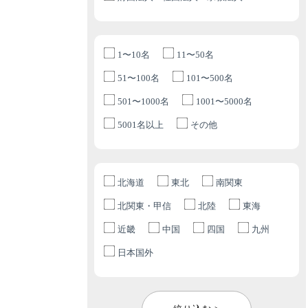
1〜10名
11〜50名
51〜100名
101〜500名
501〜1000名
1001〜5000名
5001名以上
その他
北海道
東北
南関東
北関東・甲信
北陸
東海
近畿
中国
四国
九州
日本国外