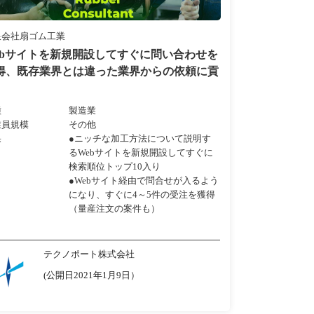
限会社扇ゴム工業
ebサイトを新規開設してすぐに問い合わせを
得、既存業界とは違った業界からの依頼に貢
種
製造業
業員規模
その他
果
●ニッチな加工方法について説明す
るWebサイトを新規開設してすぐに
検索順位トップ10入り
●Webサイト経由で問合せが入るよう
になり、すぐに4～5件の受注を獲得
（量産注文の案件も）
テクノポート株式会社
(公開日2021年1月9日）