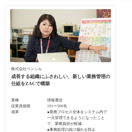
株式会社ペンシル
成長する組織にふさわしい、新しい業務管理の
仕組をZACで構築
業種
情報通信
従業員規模
101〜500名
成果
●業務プロセス全体をシステム内で
一元管理できるようになったこと
で、業務負担が軽減
●事務処理の抜け漏れを防止