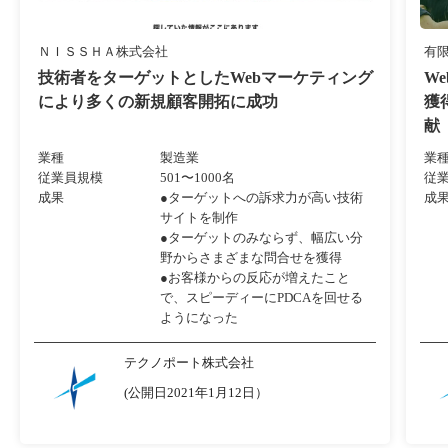
ＮＩＳＳＨＡ株式会社
有
技術者をターゲットとしたWebマーケティング
W
により多くの新規顧客開拓に成功
獲
献
業種
製造業
業
従業員規模
501〜1000名
従
成果
●ターゲットへの訴求力が高い技術
成
サイトを制作
●ターゲットのみならず、幅広い分
野からさまざまな問合せを獲得
●お客様からの反応が増えたこと
で、スピーディーにPDCAを回せる
ようになった
テクノポート株式会社
(公開日2021年1月12日）