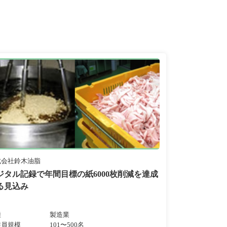
式会社鈴木油脂
ジタル記録で年間目標の紙6000枚削減を達成
る見込み
種
製造業
業員規模
101〜500名