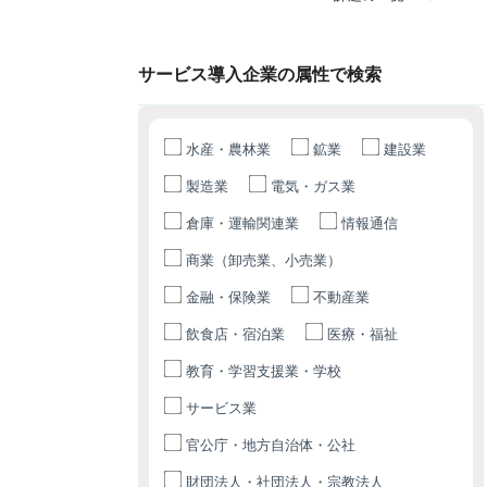
サービス導入企業の属性で検索
水産・農林業
鉱業
建設業
製造業
電気・ガス業
倉庫・運輸関連業
情報通信
商業（卸売業、小売業）
金融・保険業
不動産業
飲食店・宿泊業
医療・福祉
教育・学習支援業・学校
サービス業
官公庁・地方自治体・公社
財団法人・社団法人・宗教法人