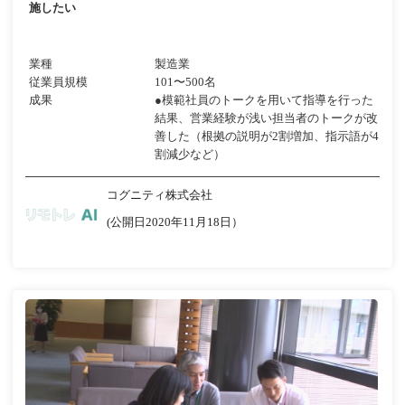
施したい
業種
製造業
従業員規模
101〜500名
成果
●模範社員のトークを用いて指導を行った
結果、営業経験が浅い担当者のトークが改
善した（根拠の説明が2割増加、指示語が4
割減少など）
コグニティ株式会社
(公開日2020年11月18日）