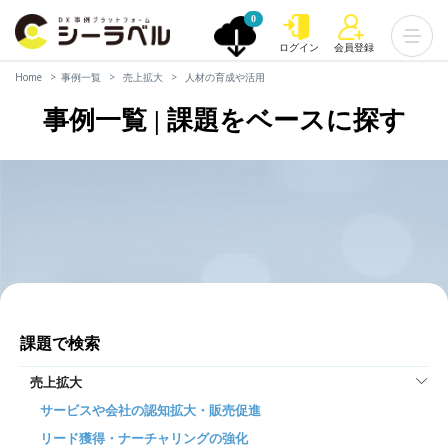
0
ログイン
会員登録
Home
事例一覧
売上拡大
人材の育成や活用
事例一覧 | 課題をベースに探す
課題で検索
売上拡大
サービスや会社の認知拡大・販売促進
リード獲得・ナーチャリングの強化