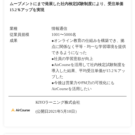
ムーブメントにまで発展した社内検定試験制度により、受注単価
15.2％アップを実現
業種
情報通信
従業員規模
1001〜5000名
成果
●オンライン教育の仕組みを構築でき、拠
点に関係なく平等・均一な学習環境を提供
できるようになった
●社員の学習意欲が向上
●AirCourseを活用して社内検定試験制度を
導入した結果、平均受注単価が15.2％アッ
プした
●今後は営業力やPM力の可視化にも
AirCourseを活用したい
KIYOラーニング株式会社
(公開日2021年5月10日）