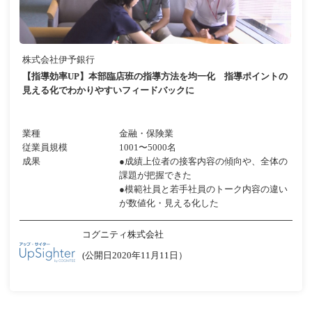
株式会社伊予銀行
【指導効率UP】本部臨店班の指導方法を均一化 指導ポイントの
見える化でわかりやすいフィードバックに
業種
金融・保険業
従業員規模
1001〜5000名
成果
●成績上位者の接客内容の傾向や、全体の
課題が把握できた
●模範社員と若手社員のトーク内容の違い
が数値化・見える化した
コグニティ株式会社
(公開日2020年11月11日）