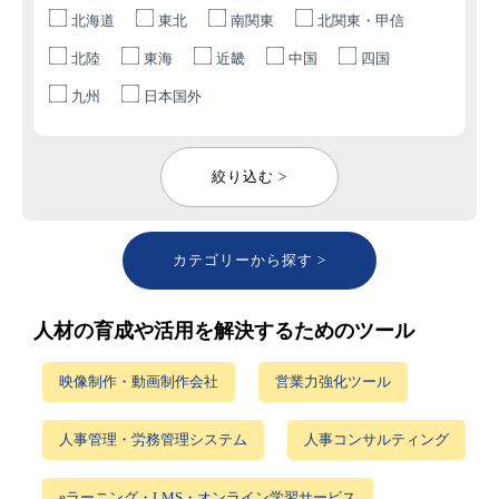
北海道
東北
南関東
北関東・甲信
北陸
東海
近畿
中国
四国
九州
日本国外
絞り込む >
カテゴリーから探す >
人材の育成や活用を解決するためのツール
映像制作・動画制作会社
営業力強化ツール
人事管理・労務管理システム
人事コンサルティング
eラーニング・LMS・オンライン学習サービス