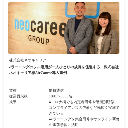
株式会社ネオキャリア
eラーニングのフル活用が一人ひとりの成長を促進する、株式会社
ネオキャリア様AirCourse導入事例
業種
情報通信
従業員規模
1001〜5000名
成果
●コロナ禍でも内定者研修や階層別研修、
コンプライアンスの啓蒙など幅広く実施で
きている
●eラーニングを集合研修やオンライン研修
の事前学習に活用