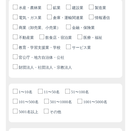
水産・農林業
鉱業
建設業
製造業
電気・ガス業
倉庫・運輸関連業
情報通信
商業（卸売業、小売業）
金融・保険業
不動産業
飲食店・宿泊業
医療・福祉
教育・学習支援業・学校
サービス業
官公庁・地方自治体・公社
財団法人・社団法人・宗教法人
1〜10名
11〜50名
51〜100名
101〜500名
501〜1000名
1001〜5000名
5001名以上
その他