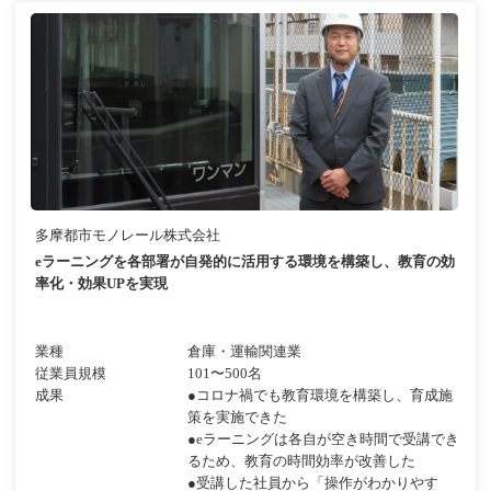
多摩都市モノレール株式会社
eラーニングを各部署が自発的に活用する環境を構築し、教育の効
率化・効果UPを実現
業種
倉庫・運輸関連業
従業員規模
101〜500名
成果
●コロナ禍でも教育環境を構築し、育成施
策を実施できた
●eラーニングは各自が空き時間で受講でき
るため、教育の時間効率が改善した
●受講した社員から「操作がわかりやす