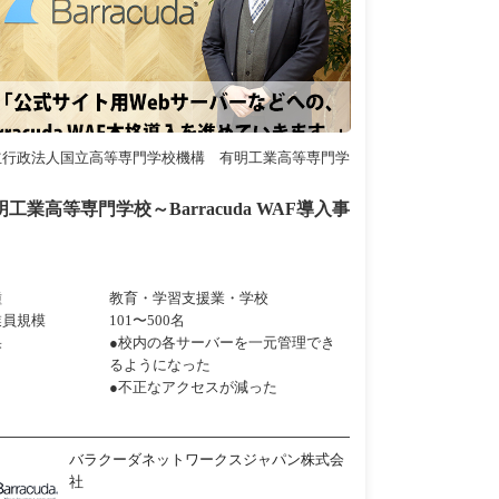
立行政法人国立高等専門学校機構 有明工業高等専門学
明工業高等専門学校～Barracuda WAF導入事
種
教育・学習支援業・学校
業員規模
101〜500名
果
●校内の各サーバーを一元管理でき
るようになった
●不正なアクセスが減った
バラクーダネットワークスジャパン株式会
社