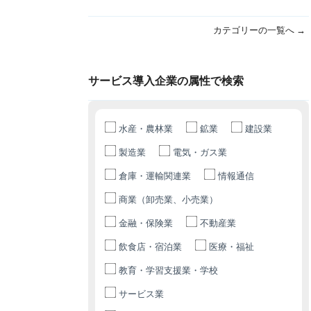
カテゴリーの一覧へ →
サービス導入企業の属性で検索
水産・農林業
鉱業
建設業
製造業
電気・ガス業
倉庫・運輸関連業
情報通信
商業（卸売業、小売業）
金融・保険業
不動産業
飲食店・宿泊業
医療・福祉
教育・学習支援業・学校
サービス業