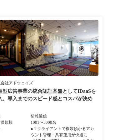
式会社アドウェイズ
用型広告事業の統合認証基盤としてIDaaSを
入。導入までのスピード感とコスパが決め
。
種
情報通信
業員規模
1001〜5000名
果
●１クライアントで複数預かるアカ
ウント管理・共有運用が快適に