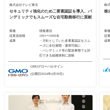
株式会社テレビ東京
株
セキュリティ強化のため二要素認証を導入、パ
株
ンデミックでもスムーズな在宅勤務移行に貢献
業種
情報通信
業
従業員規模
1001〜5000名
従
成果
・方針としていた多要素認証をスム
成
ーズに全社展開・運用可能に
・パンデミック等の緊急事態でも対
応できる組織体制に貢献
GMOグローバルサイン
(公開日2024年4月30日）