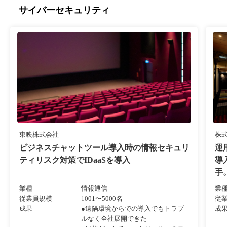
サイバーセキュリティ
東映株式会社
株
ビジネスチャットツール導入時の情報セキュリ
運
ティリスク対策でIDaaSを導入
導
手
業種
情報通信
業
従業員規模
1001〜5000名
従
成果
●遠隔環境からでの導入でもトラブ
成
ルなく全社展開できた