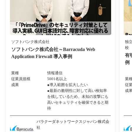
ソフトバンク株式会社
独
校
ソフトバンク株式会社～Barracuda Web
有
Application Firewall 導入事例
例
業種
情報通信
従業員規模
5001名以上
業
成果
●導入範囲を拡大したい
従
●最新の脆弱性に対して高い検知率
成
を残しているため、未知の攻撃にも
高いセキュリティを確保できると期
待
バラクーダネットワークスジャパン株式会
社