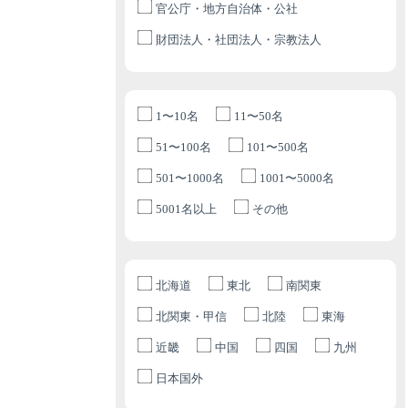
官公庁・地方自治体・公社
財団法人・社団法人・宗教法人
1〜10名
11〜50名
51〜100名
101〜500名
501〜1000名
1001〜5000名
5001名以上
その他
北海道
東北
南関東
北関東・甲信
北陸
東海
近畿
中国
四国
九州
日本国外