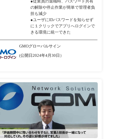
●従業員の退職時、パスワード共有
の解除や停止作業が簡単で管理者負
担も減少
●ユーザにIDパスワードを知らせず
に１クリックでアプリへログインで
きる環境に統一できた
GMOグローバルサイン
(公開日2024年4月30日）