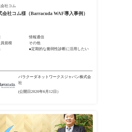
式会社コム
式会社コム様（Barracuda WAF導入事例）
種
情報通信
業員規模
その他
果
●定期的な脆弱性診断に活用したい
バラクーダネットワークスジャパン株式会
社
(公開日2020年6月12日）