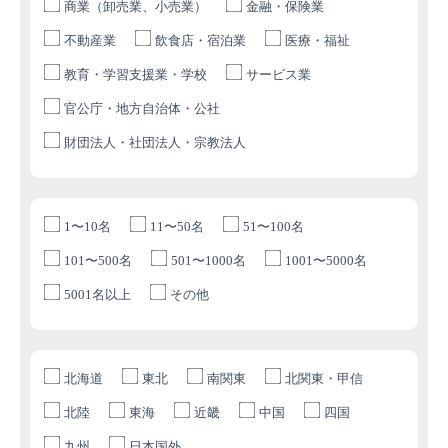
商業（卸売業、小売業）
金融・保険業
不動産業
飲食店・宿泊業
医療・福祉
教育・学習支援業・学校
サービス業
官公庁・地方自治体・公社
財団法人・社団法人・宗教法人
1〜10名
11〜50名
51〜100名
101〜500名
501〜1000名
1001〜5000名
5001名以上
その他
北海道
東北
南関東
北関東・甲信
北陸
東海
近畿
中国
四国
九州
日本国外