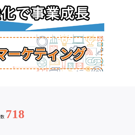
718
例数