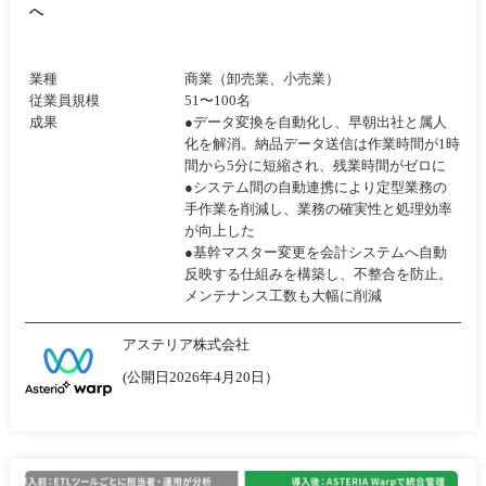
へ
業種
商業（卸売業、小売業）
従業員規模
51〜100名
成果
●データ変換を自動化し、早朝出社と属人
化を解消。納品データ送信は作業時間が1時
間から5分に短縮され、残業時間がゼロに
●システム間の自動連携により定型業務の
手作業を削減し、業務の確実性と処理効率
が向上した
●基幹マスター変更を会計システムへ自動
反映する仕組みを構築し、不整合を防止。
メンテナンス工数も大幅に削減
アステリア株式会社
(公開日2026年4月20日）