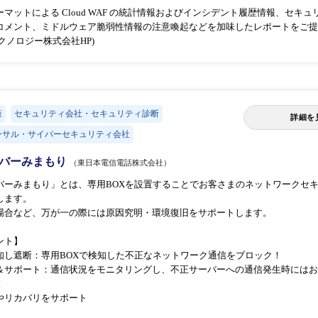
マットによる Cloud WAF の統計情報およびインシデント履歴情報、セ
コメント、ミドルウェア脆弱性情報の注意喚起などを加味したレポートをご提
クノロジー株式会社HP)
策
セキュリティ会社・セキュリティ診断
詳細を
ンサル・サイバーセキュリティ会社
バーみまもり
（東日本電信電話株式会社）
バーみまもり」とは、専用BOXを設置することでお客さまのネットワークセ
します。
場合など、万が一の際には原因究明・環境復旧をサポートします。
ント】
知し遮断：専用BOXで検知した不正なネットワーク通信をブロック！
＆サポート：通信状況をモニタリングし、不正サーバーへの通信発生時にはお
！
やリカバリをサポート