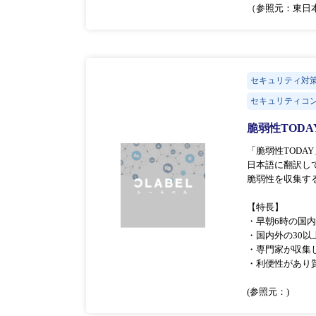
（参照元：東日本
セキュリティ対
セキュリティコ
脆弱性TODA
「脆弱性TOD
日本語に翻訳し
脆弱性を収集する
【特長】
・早朝6時の国
・国内外の30以
・専門家が収集
・利便性があり
(参照元：)