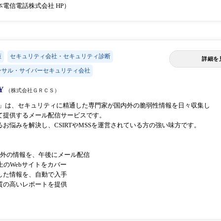
電信電話株式会社 HP）
策
セキュリティ会社・セキュリティ診断
詳細を
ンサル・サイバーセキュリティ会社
Y
（株式会社ＧＲＣＳ）
AY」は、セキュリティに精通した専門家が国内外の脆弱性情報を日々収集し
て提供するメール配信サービスです。
お悩みを解決し、CSIRTやMSSを運営されている方の強い味方です。
内外の情報を、午後にメール配信
上のWebサイトをカバー
した情報を、自動で入手
質の高いレポートを提供