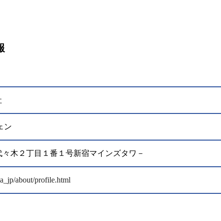
報
社
ェン
渋谷区代々木２丁目１番１号新宿マインズタワ－
a_jp/about/profile.html