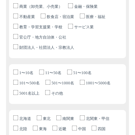
商業（卸売業、小売業）
金融・保険業
不動産業
飲食店・宿泊業
医療・福祉
教育・学習支援業・学校
サービス業
官公庁・地方自治体・公社
財団法人・社団法人・宗教法人
1〜10名
11〜50名
51〜100名
101〜500名
501〜1000名
1001〜5000名
5001名以上
その他
北海道
東北
南関東
北関東・甲信
北陸
東海
近畿
中国
四国