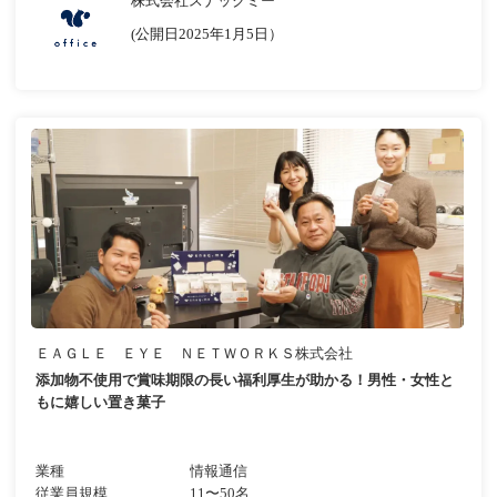
株式会社スナックミー
(公開日2025年1月5日）
ＥＡＧＬＥ ＥＹＥ ＮＥＴＷＯＲＫＳ株式会社
添加物不使用で賞味期限の長い福利厚生が助かる！男性・女性と
もに嬉しい置き菓子
業種
情報通信
従業員規模
11〜50名