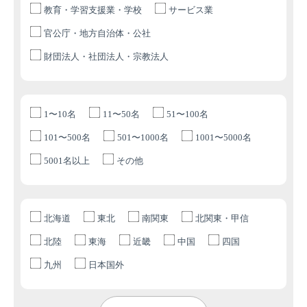
教育・学習支援業・学校
サービス業
官公庁・地方自治体・公社
財団法人・社団法人・宗教法人
1〜10名
11〜50名
51〜100名
101〜500名
501〜1000名
1001〜5000名
5001名以上
その他
北海道
東北
南関東
北関東・甲信
北陸
東海
近畿
中国
四国
九州
日本国外