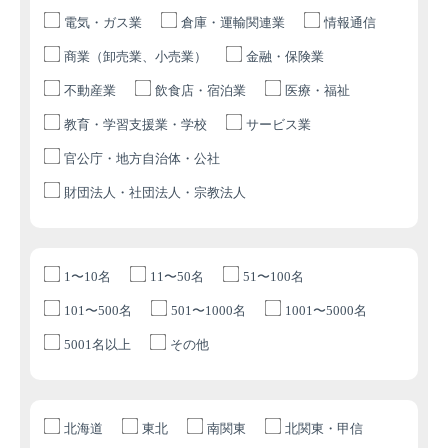
電気・ガス業
倉庫・運輸関連業
情報通信
商業（卸売業、小売業）
金融・保険業
不動産業
飲食店・宿泊業
医療・福祉
教育・学習支援業・学校
サービス業
官公庁・地方自治体・公社
財団法人・社団法人・宗教法人
1〜10名
11〜50名
51〜100名
101〜500名
501〜1000名
1001〜5000名
5001名以上
その他
北海道
東北
南関東
北関東・甲信