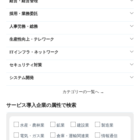
経営・経営管理
採用・業務委託
人事労務・総務
生産性向上・テレワーク
ITインフラ・ネットワーク
セキュリティ対策
システム開発
カテゴリーの一覧へ →
サービス導入企業の属性で検索
水産・農林業
鉱業
建設業
製造業
電気・ガス業
倉庫・運輸関連業
情報通信