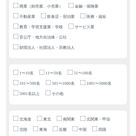
商業（卸売業、小売業）
金融・保険業
不動産業
飲食店・宿泊業
医療・福祉
教育・学習支援業・学校
サービス業
官公庁・地方自治体・公社
財団法人・社団法人・宗教法人
1〜10名
11〜50名
51〜100名
101〜500名
501〜1000名
1001〜5000名
5001名以上
その他
北海道
東北
南関東
北関東・甲信
北陸
東海
近畿
中国
四国