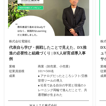
株式会社電陽社
株
代表自ら学び・挑戦したことで見えた、DX推
D
進の必要性と組織づくり | DX人材育成導入事
ュ
例
サ
業種
商業（卸売業、小売業）
業
従業員規模
101〜500名
従
成果
● アナログだったところシフト/労務
成
管理ツールの導入
● 社長である自分の学習と現場のト
レーニング両輪で進んだことで、共
通理解が生まれた
ＷＨＩＴＥ株式会社