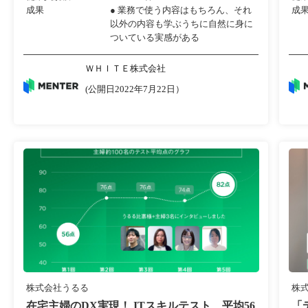
成果
● 業務で使う内容はもちろん、それ
成
以外の内容も学ぶうちに自然に身に
ついている実感がある
ＷＨＩＴＥ株式会社
(公開日2022年7月22日）
株式会社うるる
株
在宅主婦のDX実現！ ITスキルテスト、平均56
「