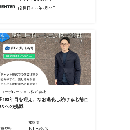
(公開日2022年7月22日）
平コーポレーション株式会社
業408年目を迎え、なお進化し続ける老舗企
DXへの挑戦
種
建設業
業員規模
101〜500名