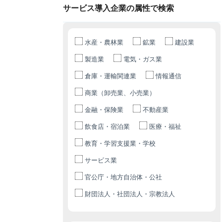
サービス導入企業の属性で検索
水産・農林業
鉱業
建設業
製造業
電気・ガス業
倉庫・運輸関連業
情報通信
商業（卸売業、小売業）
金融・保険業
不動産業
飲食店・宿泊業
医療・福祉
教育・学習支援業・学校
サービス業
官公庁・地方自治体・公社
財団法人・社団法人・宗教法人