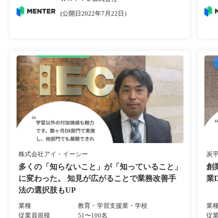
(公開日2022年7月22日）
株式会社アイ・イーシー
炭
多くの「知らないこと」が「知っていること」
創
に変わった。 知見が広がることで業務改善手
業
法の選択肢もUP
業種
教育・学習支援業・学校
業
従業員規模
51〜100名
従