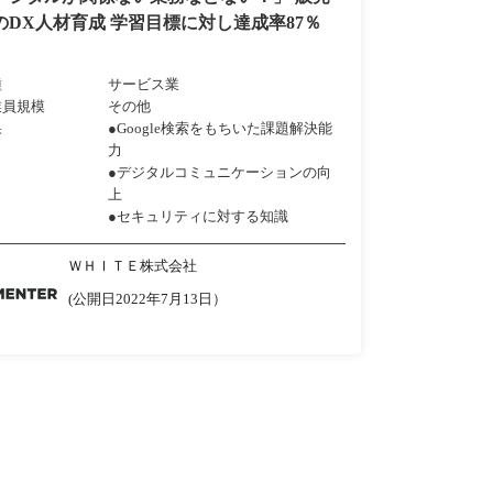
のDX人材育成 学習目標に対し達成率87％
種
サービス業
業員規模
その他
果
●Google検索をもちいた課題解決能
力
●デジタルコミュニケーションの向
上
●セキュリティに対する知識
ＷＨＩＴＥ株式会社
(公開日2022年7月13日）