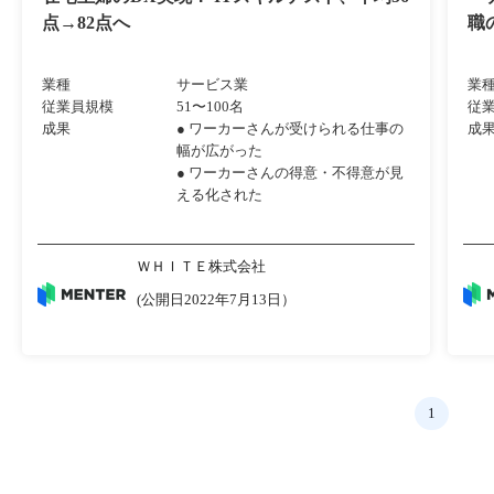
点→82点へ
職
業種
サービス業
業
従業員規模
51〜100名
従
成果
● ワーカーさんが受けられる仕事の
成
幅が広がった
● ワーカーさんの得意・不得意が見
える化された
ＷＨＩＴＥ株式会社
(公開日2022年7月13日）
1