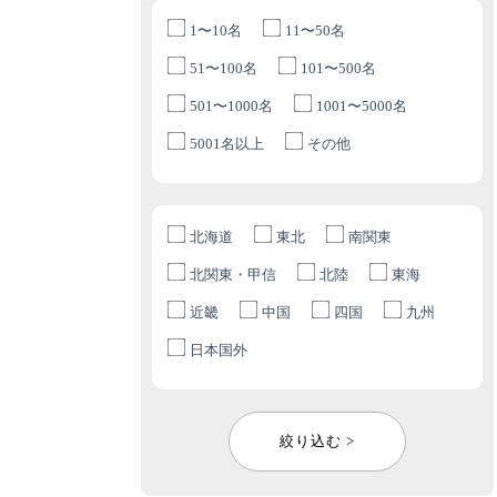
1〜10名
11〜50名
51〜100名
101〜500名
501〜1000名
1001〜5000名
5001名以上
その他
北海道
東北
南関東
北関東・甲信
北陸
東海
近畿
中国
四国
九州
日本国外
絞り込む >