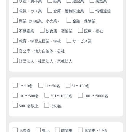
水産・農林業
鉱業
建設業
製造業
電気・ガス業
倉庫・運輸関連業
情報通信
商業（卸売業、小売業）
金融・保険業
不動産業
飲食店・宿泊業
医療・福祉
教育・学習支援業・学校
サービス業
官公庁・地方自治体・公社
財団法人・社団法人・宗教法人
1〜10名
11〜50名
51〜100名
101〜500名
501〜1000名
1001〜5000名
5001名以上
その他
北海道
東北
南関東
北関東・甲信