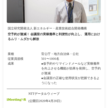
国立研究開発法人 新エネルギー・産業技術総合開発機構
空予約が激減！ 会議室の実稼働率と利便性が向上し、 運用におけ
るムリ・ムダから解放
業種
官公庁・地方自治体・公社
従業員規模
501〜1000名
成果
●仮予約やリマインドメールなど実稼働率
を向上させる機能が効果を発揮し、空予約
が激減
●会議室の正確な使用状況が把握できるよ
うになった
NTTデータルウィーブ
(公開日2020年4月20日）