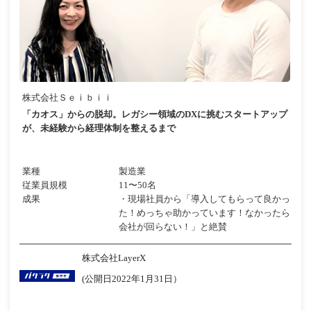
株式会社Ｓｅｉｂｉｉ
「カオス」からの脱却。レガシー領域のDXに挑むスタートアップ
が、未経験から経理体制を整えるまで
業種
製造業
従業員規模
11〜50名
成果
・現場社員から「導入してもらって良かっ
た！めっちゃ助かっています！なかったら
会社が回らない！」と絶賛
株式会社LayerX
(公開日2022年1月31日）