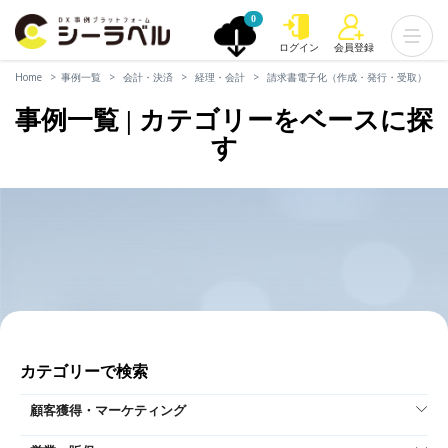
0
ログイン
会員登録
Home
事例一覧
会計・決済
経理・会計
請求書電子化（作成・発行・受取）
事例一覧 | カテゴリーをベースに探
す
カテゴリーで検索
顧客獲得・マーケティング