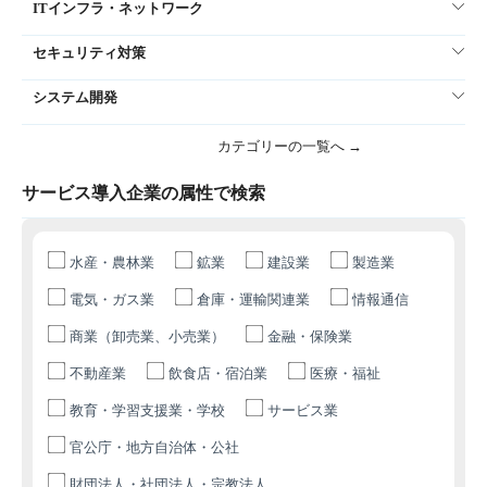
ITインフラ・ネットワーク
セキュリティ対策
システム開発
カテゴリーの一覧へ →
サービス導入企業の属性で検索
水産・農林業
鉱業
建設業
製造業
電気・ガス業
倉庫・運輸関連業
情報通信
商業（卸売業、小売業）
金融・保険業
不動産業
飲食店・宿泊業
医療・福祉
教育・学習支援業・学校
サービス業
官公庁・地方自治体・公社
財団法人・社団法人・宗教法人