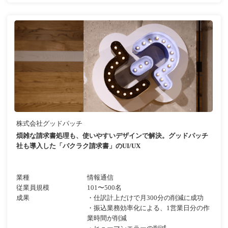
株式会社グッドパッチ
煩雑な請求書処理も、使いやすいデザインで解決。グッドパッチ
社も導入した「バクラク請求書」のUI/UX
業種
情報通信
従業員規模
101〜500名
成果
・仕訳計上だけで月300分の削減に成功
・振込業務効率化による、1営業日分の作
業時間が削減