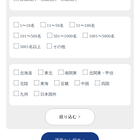
1〜10名
11〜50名
51〜100名
101〜500名
501〜1000名
1001〜5000名
5001名以上
その他
北海道
東北
南関東
北関東・甲信
北陸
東海
近畿
中国
四国
九州
日本国外
絞り込む >