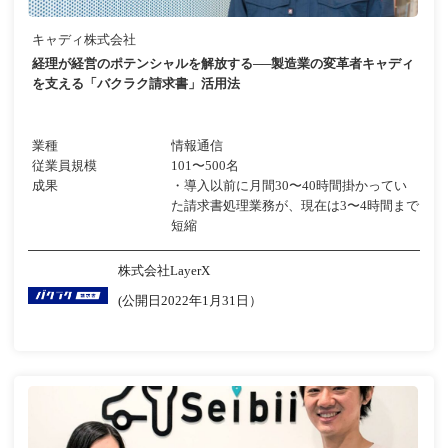
キャディ株式会社
経理が経営のポテンシャルを解放する──製造業の変革者キャディ
を支える「バクラク請求書」活用法​
業種
情報通信
従業員規模
101〜500名
成果
・導入以前に月間30〜40時間掛かってい
た請求書処理業務が、現在は3〜4時間まで
短縮
株式会社LayerX
(公開日2022年1月31日）