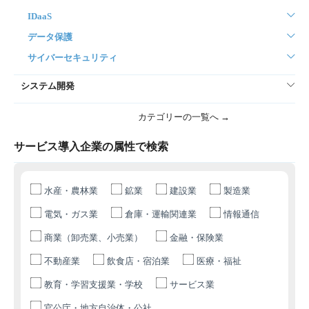
IDaaS
データ保護
サイバーセキュリティ
システム開発
カテゴリーの一覧へ →
サービス導入企業の属性で検索
水産・農林業
鉱業
建設業
製造業
電気・ガス業
倉庫・運輸関連業
情報通信
商業（卸売業、小売業）
金融・保険業
不動産業
飲食店・宿泊業
医療・福祉
教育・学習支援業・学校
サービス業
官公庁・地方自治体・公社