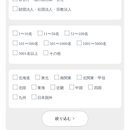
財団法人・社団法人・宗教法人
1〜10名
11〜50名
51〜100名
101〜500名
501〜1000名
1001〜5000名
5001名以上
その他
北海道
東北
南関東
北関東・甲信
北陸
東海
近畿
中国
四国
九州
日本国外
絞り込む >