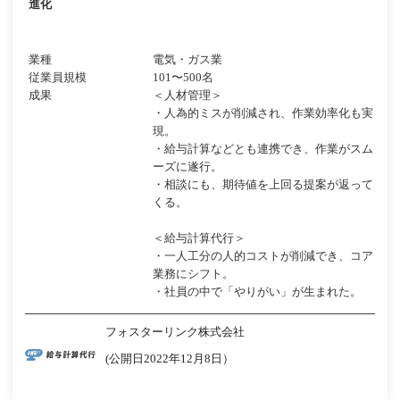
進化
業種
電気・ガス業
従業員規模
101〜500名
成果
＜人材管理＞
・人為的ミスが削減され、作業効率化も実
現。
・給与計算などとも連携でき、作業がスム
ーズに遂行。
・相談にも、期待値を上回る提案が返って
くる。
＜給与計算代行＞
・一人工分の人的コストが削減でき、コア
業務にシフト。
・社員の中で「やりがい」が生まれた。
フォスターリンク株式会社
(公開日2022年12月8日）