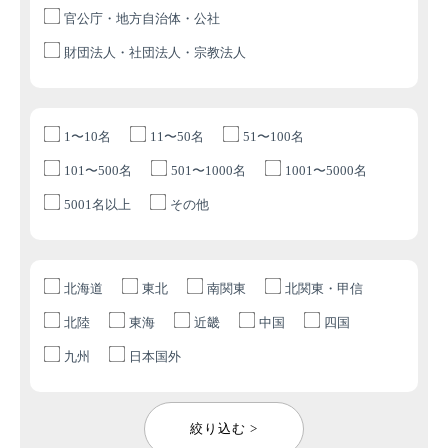
官公庁・地方自治体・公社
財団法人・社団法人・宗教法人
1〜10名
11〜50名
51〜100名
101〜500名
501〜1000名
1001〜5000名
5001名以上
その他
北海道
東北
南関東
北関東・甲信
北陸
東海
近畿
中国
四国
九州
日本国外
絞り込む >