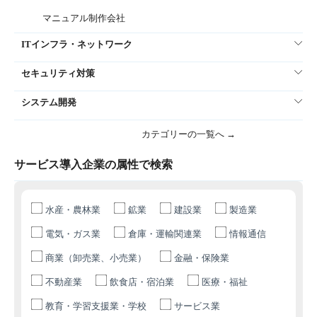
マニュアル制作会社
ITインフラ・ネットワーク
セキュリティ対策
システム開発
カテゴリーの一覧へ →
サービス導入企業の属性で検索
水産・農林業
鉱業
建設業
製造業
電気・ガス業
倉庫・運輸関連業
情報通信
商業（卸売業、小売業）
金融・保険業
不動産業
飲食店・宿泊業
医療・福祉
教育・学習支援業・学校
サービス業