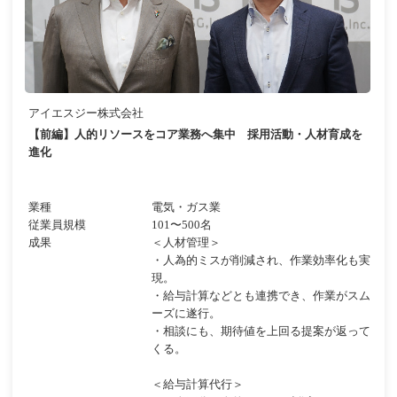
アイエスジー株式会社
【前編】人的リソースをコア業務へ集中 採用活動・人材育成を
進化
業種
電気・ガス業
従業員規模
101〜500名
成果
＜人材管理＞
・人為的ミスが削減され、作業効率化も実
現。
・給与計算などとも連携でき、作業がスム
ーズに遂行。
・相談にも、期待値を上回る提案が返って
くる。
＜給与計算代行＞