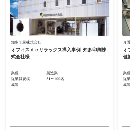
知多印刷株式会社
介
オフィスｄｅリラックス導入事例_知多印刷株
オ
式会社様
健
業種
製造業
業
従業員規模
51〜100名
従
成果
-
成