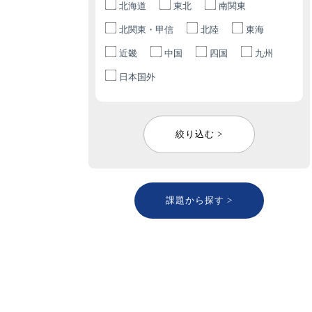
北海道
東北
南関東
北関東・甲信
北陸
東海
近畿
中国
四国
九州
日本国外
絞り込む >
課題から探す >