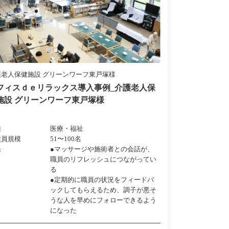
護老人保健施設 グリーンワーフ東戸塚様
フィスｄｅリラックス導入事例_介護老人保
施設 グリーンワーフ東戸塚様
種
医療・福祉
業員規模
51〜100名
果
●マッサージや施術者との会話が、
職員のリフレッシュにつながってい
る
●定期的に職員の状況をフィードバ
ックしてもらえるため、調子が悪そ
うな人を早めにフォローできるよう
になった